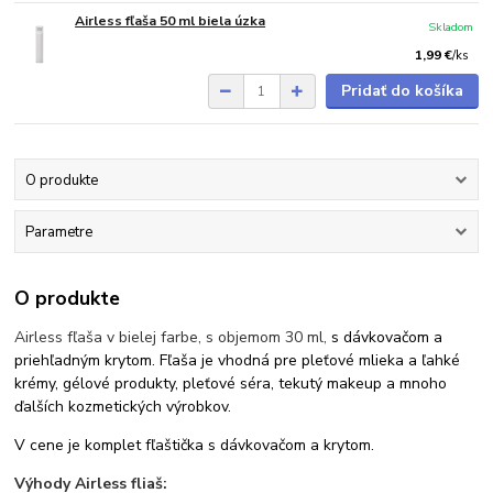
Airless fľaša 50 ml biela úzka
Skladom
1,99 €
/
ks
Pridať do košíka
O produkte
Parametre
O produkte
Airless fľaša v bielej farbe, s objemom 30 ml,
s dávkovačom a
priehľadným krytom
. Fľaša je vhodná pre pleťové mlieka a ľahké
krémy, gélové produkty, pleťové séra, tekutý makeup a mnoho
ďalších kozmetických výrobkov.
V cene je komplet fľaštička s dávkovačom a krytom.
Výhody Airless fliaš: