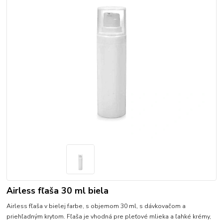
Airless fľaša 30 ml biela
Airless fľaša v bielej farbe, s objemom 30 ml, s dávkovačom a
priehľadným krytom. Fľaša je vhodná pre pleťové mlieka a ľahké krémy,