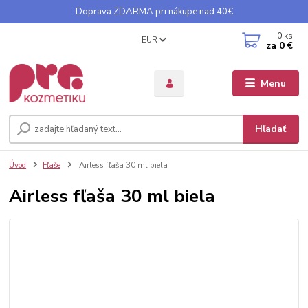
Doprava ZDARMA pri nákupe nad 40€
0
ks
EUR
za
0 €
Menu
Hľadať
Úvod
Fľaše
Airless fľaša 30 ml biela
Airless fľaša 30 ml biela