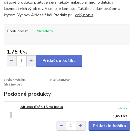
gélové produkty, pleťové séra, tekutý makeup a mnoho ďalších
kozmetických výrobkov. V cene je komplet fľaštička s dávkovačom a
krytom. Výhody Airless fliaš: Produkt pr...
celý popis
Dostupnosť
Skladom
1,75 €
/
ks
Pridať do košíka
Číslo produktu:
BOS030AW
Strážny pes
Podobné produkty
Airless fľaša 15 ml biela
Skladom
1,65 €
/
ks
Pridať do košíka