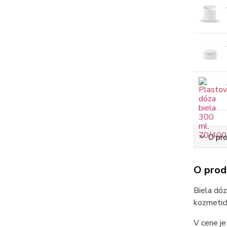
O pr
O prod
Biela dó
kozmetic
V cene je