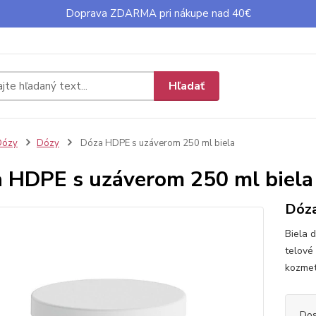
Doprava ZDARMA pri nákupe nad 40€
Hľadať
Dózy
Dózy
Dóza HDPE s uzáverom 250 ml biela
 HDPE s uzáverom 250 ml biela
Dóza
Biela 
telové
kozmet
Dos