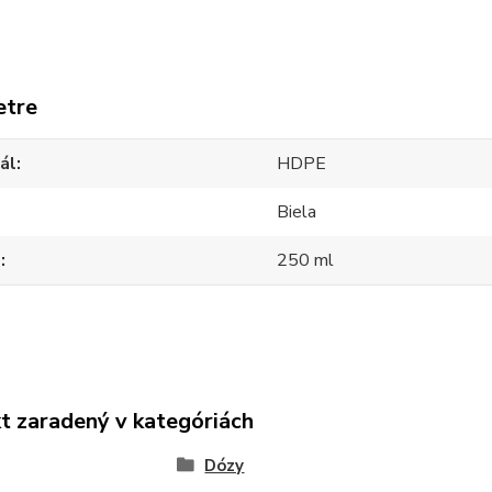
etre
ál
HDPE
Biela
m
250 ml
t zaradený v kategóriách
Dózy