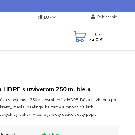
Prihlásenie
EUR
0
ks
za
0 €
 HDPE s uzáverom 250 ml biela
dóza s objemom 250 ml, vyrobená z HDPE. Dóza je vhodná pre
 krémy, maslá, peelingy, balzamy a mnoho ďalších
ických výrobkov. V cene je biely uzáver.
celý popis
tupnosť
Skladom