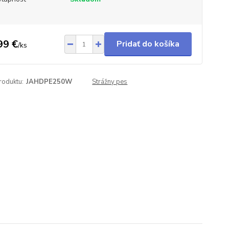
99 €
Pridať do košíka
/
ks
roduktu:
JAHDPE250W
Strážny pes