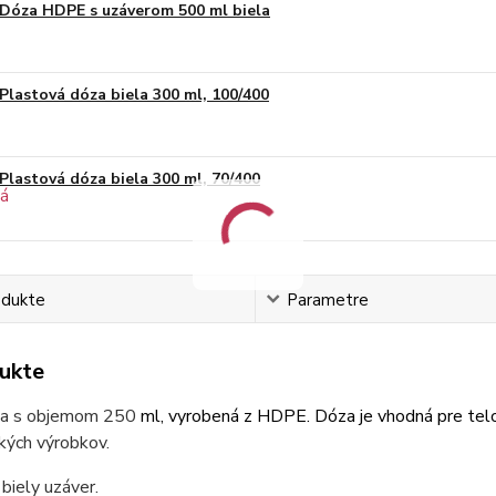
Dóza HDPE s uzáverom 500 ml biela
Plastová dóza biela 300 ml, 100/400
Plastová dóza biela 300 ml, 70/400
odukte
Parametre
ukte
za s objemom 250
ml, vyrobená z HDPE. Dóza je vhodná pre telo
kých výrobkov.
 biely uzáver.