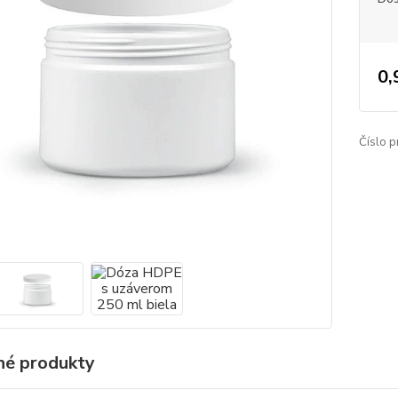
0,
Číslo p
é produkty