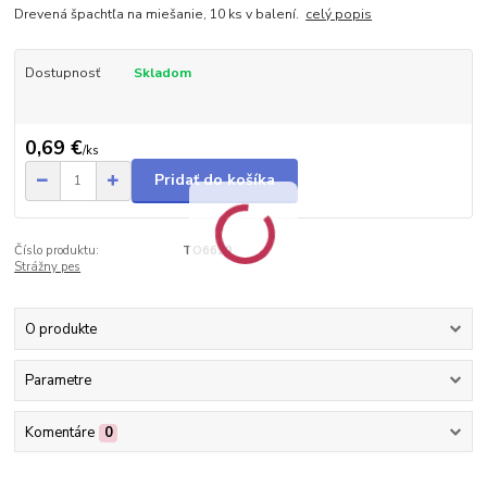
Drevená špachtľa na miešanie, 10 ks v balení.
celý popis
Dostupnosť
Skladom
0,69 €
/
ks
Pridať do košíka
Číslo produktu:
TO6629
Strážny pes
O produkte
Parametre
Komentáre
0