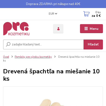
Doprava ZDARMA pri nákupe nad 40€
0
ks
EUR
za
0 €
Menu
Hľadať
Úvod
Pomôcky pre výrobu kozmetiky
Drevená špachtľa na miešanie 10
ks
Drevená špachtľa na miešanie 10
ks