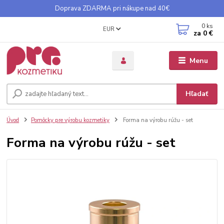
Doprava ZDARMA pri nákupe nad 40€
0
ks
EUR
za
0 €
Menu
Hľadať
Úvod
Pomôcky pre výrobu kozmetiky
Forma na výrobu rúžu - set
Forma na výrobu rúžu - set