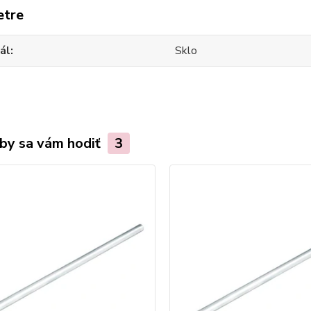
etre
ál
Sklo
by sa vám hodiť
3