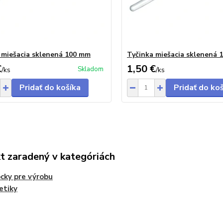
 miešacia sklenená 100 mm
Tyčinka miešacia sklenená 
€
1,50 €
Skladom
/
ks
/
ks
Pridať do košíka
Pridať do ko
t zaradený v kategóriách
ky pre výrobu
etiky