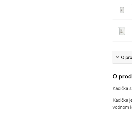
O pr
O prod
Kadička s
Kadička j
vodnom k