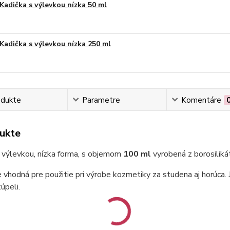
Kadička s výlevkou nízka 50 ml
Kadička s výlevkou nízka 250 ml
odukte
Parametre
Komentáre
ukte
 výlevkou, nízka forma, s objemom
100 ml
vyrobená z borosiliká
e vhodná pre použitie pri výrobe kozmetiky za studena aj horúca. J
úpeli.