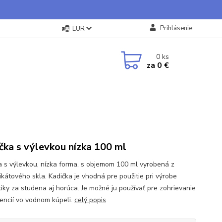
Prihlásenie
EUR
0
ks
za
0 €
čka s výlevkou nízka 100 ml
a s výlevkou, nízka forma, s objemom 100 ml vyrobená z
ikátového skla. Kadička je vhodná pre použitie pri výrobe
iky za studena aj horúca. Je možné ju používať pre zohrievanie
iencií vo vodnom kúpeli.
celý popis