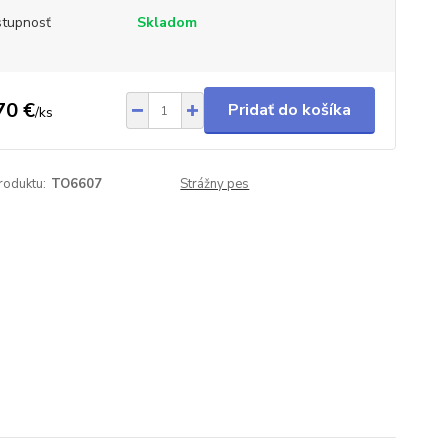
tupnosť
Skladom
70 €
Pridať do košíka
/
ks
roduktu:
TO6607
Strážny pes