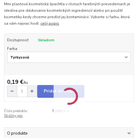
Mini plastová kozmetická špachtľa v rôznych farebných prevedeniach je
ideálna pre dávkovanie kozmetických ingrediencií alebo pri použití
kozmetiky kedy chceme predísť jej kontaminácii. Vyberte si farbu, ktorá
sa vám najviac hodí.
celý popis
Dostupnosť
Skladom
Farba
0,19 €
/
ks
Pridať do košíka
Číslo produktu:
TO6617-1
Strážny pes
O produkte