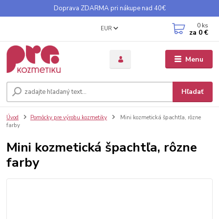
Doprava ZDARMA pri nákupe nad 40€
0
ks
EUR
za
0 €
Menu
Hľadať
Úvod
Pomôcky pre výrobu kozmetiky
Mini kozmetická špachtľa, rôzne
farby
Mini kozmetická špachtľa, rôzne
farby