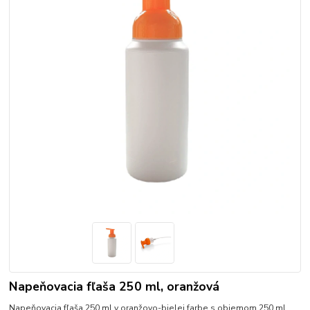
Napeňovacia fľaša 250 ml, oranžová
Napeňovacia fľaša 250 ml v oranžovo-bielej farbe s objemom 250 ml,