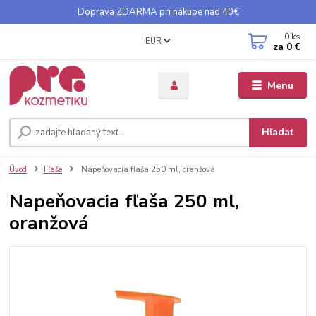
Doprava ZDARMA pri nákupe nad 40€
0
ks
EUR
za
0 €
Menu
Hľadať
Úvod
Fľaše
Napeňovacia fľaša 250 ml, oranžová
Napeňovacia fľaša 250 ml,
oranžová