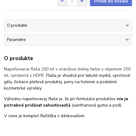
Pridať do košíka
O produkte
Parametre
O produkte
Napeňovacia fľaša 250 ml v oranžovo-bielej farbe s objemom 250
ml, vyrobená z HDPE
. Fľaša je vhodná pre tekuté mydlá, sprchové
gély, čistiace pleťové produkty, peny na holenie a podobné
kozmetické výrobky.
Výhodou napeňovacej fľaše je, že pri formulácii produktov
nie je
potrebné pridávať zahusťovadlá
(xanthanová guma a pod).
V cene je komplet fľaštička s dávkovačom.