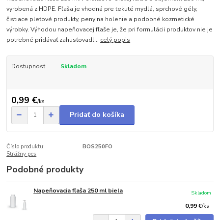
vyrobená z HDPE. Fľaša je vhodná pre tekuté mydlá, sprchové gély,
čistiace pleťové produkty, peny na holenie a podobné kozmetické
výrobky. Výhodou napeňovacej fľaše je, že pri formulácii produktov nie je
potrebné pridávať zahusťovadl...
celý popis
Dostupnosť
Skladom
0,99 €
/
ks
Pridať do košíka
Číslo produktu:
BOS250FO
Strážny pes
Podobné produkty
Napeňovacia fľaša 250 ml biela
Skladom
0,99 €
/
ks