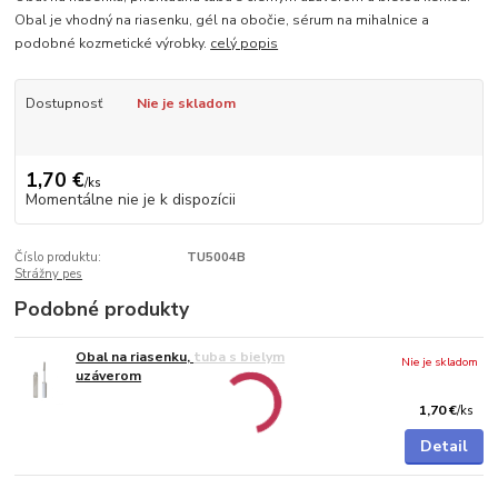
Obal je vhodný na riasenku, gél na obočie, sérum na mihalnice a
podobné kozmetické výrobky.
celý popis
Dostupnosť
Nie je skladom
1,70 €
/
ks
Momentálne nie je k dispozícii
Číslo produktu:
TU5004B
Strážny pes
Podobné produkty
Obal na riasenku, tuba s bielym
Nie je skladom
uzáverom
1,70 €
/
ks
Detail