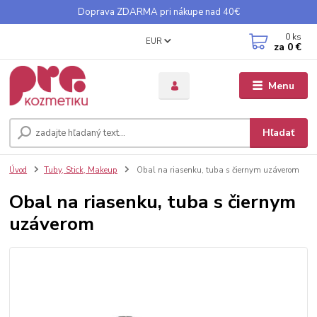
Doprava ZDARMA pri nákupe nad 40€
0
ks
EUR
za
0 €
Menu
Hľadať
Úvod
Tuby, Stick, Makeup
Obal na riasenku, tuba s čiernym uzáverom
Obal na riasenku, tuba s čiernym
uzáverom