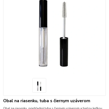
Obal na riasenku, tuba s čiernym uzáverom
Obal na riasenku, priehľadná tuba s čiernym uzáverom a bielou kefkou.