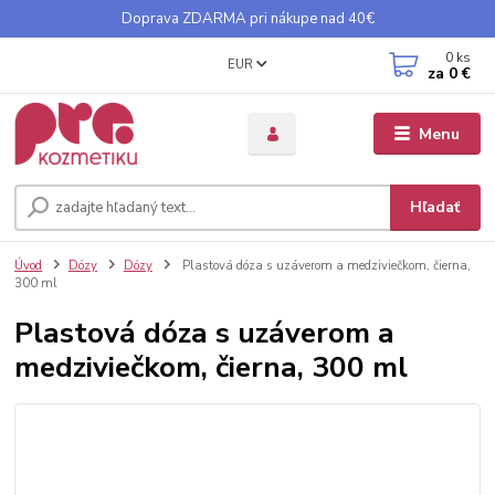
Doprava ZDARMA pri nákupe nad 40€
0
ks
EUR
za
0 €
Menu
Hľadať
Úvod
Dózy
Dózy
Plastová dóza s uzáverom a medziviečkom, čierna,
300 ml
Plastová dóza s uzáverom a
medziviečkom, čierna, 300 ml