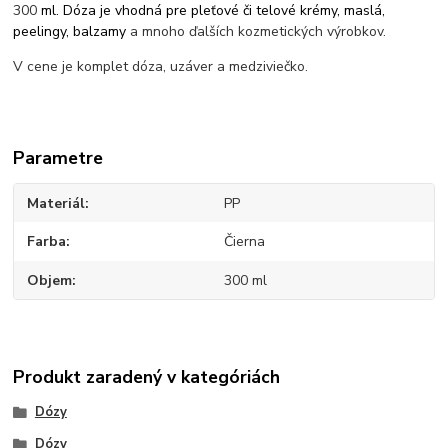
300
ml
.
Dóza je vhodná pre pleťové či telové krémy, maslá,
peelingy, balzamy
a mnoho ďalších kozmetických výrobkov.
V cene je komplet dóza, uzáver a medziviečko.
Parametre
Materiál
PP
Farba
Čierna
Objem
300 ml
Produkt zaradený v kategóriách
Dózy
Dózy