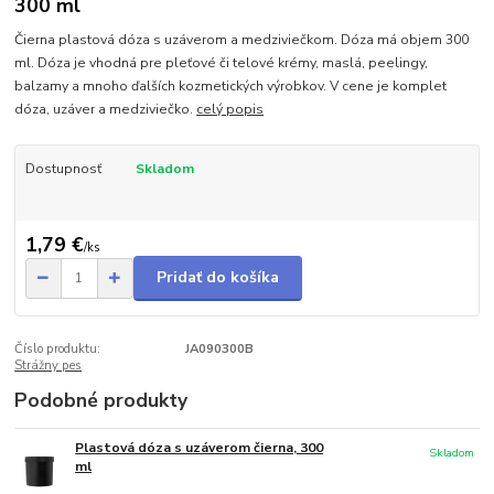
300 ml
Čierna plastová dóza s uzáverom a medziviečkom. Dóza má objem 300
ml. Dóza je vhodná pre pleťové či telové krémy, maslá, peelingy,
balzamy a mnoho ďalších kozmetických výrobkov. V cene je komplet
dóza, uzáver a medziviečko.
celý popis
Dostupnosť
Skladom
1,79 €
/
ks
Pridať do košíka
Číslo produktu:
JA090300B
Strážny pes
Podobné produkty
Plastová dóza s uzáverom čierna, 300
Skladom
ml