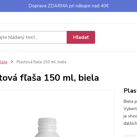
Doprava ZDARMA pri nákupe nad 40€
Hľadať
ľaše
Plastová fľaša 150 ml, biela
tová fľaša 150 ml, biela
Plas
Biela 
Vybert
je vho
ďalšíc