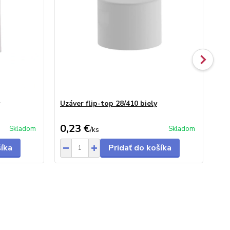
Uzáver flip-top 28/410 biely
Uzá
0,23 €
0,
Skladom
Skladom
/
ks
šíka
Pridať do košíka