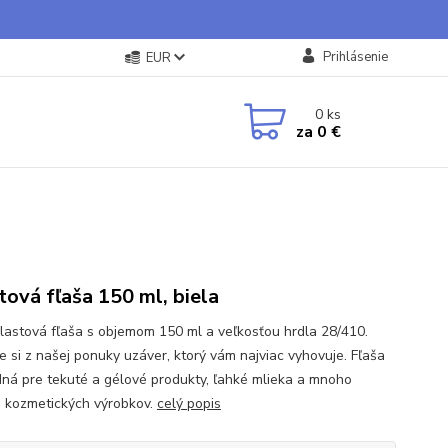
Prihlásenie
EUR
0
ks
za
0 €
tová fľaša 150 ml, biela
plastová fľaša s objemom 150 ml a veľkosťou hrdla 28/410.
e si z našej ponuky uzáver, ktorý vám najviac vyhovuje. Fľaša
dná pre tekuté a gélové produkty, ľahké mlieka a mnoho
h kozmetických výrobkov.
celý popis