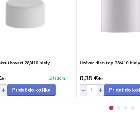
skrutkovací 28/410 biely
Uzáver disc-top 28/410 biely
€
0,35 €
Skladom
/
ks
/
ks
Pridať do košíka
Pridať do ko