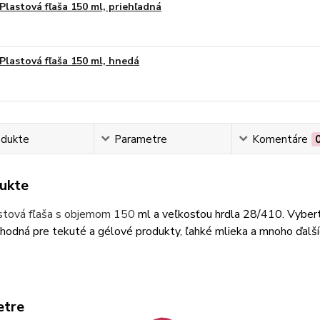
Plastová fľaša 150 ml, priehľadná
Plastová fľaša 150 ml, hnedá
odukte
Parametre
Komentáre
ukte
astová fľaša s objemom 150
ml a veľkosťou hrdla 28/410. Vyberte
vhodná pre tekuté a gélové produkty, ľahké mlieka a mnoho ďalš
etre