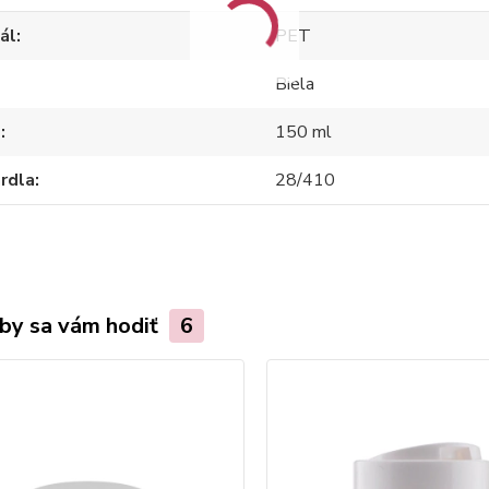
ál
PET
Biela
m
150 ml
hrdla
28/410
by sa vám hodiť
6