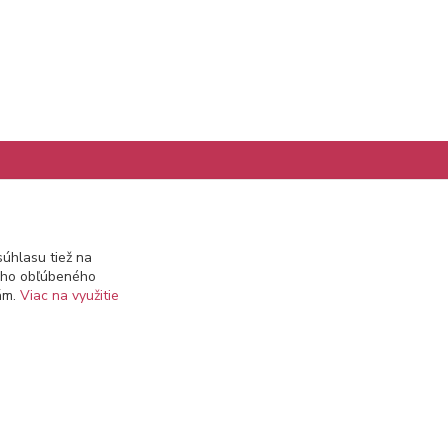
Kontakty
úhlasu tiež na
ášho obľúbeného
info@prekozmetiku.sk
iám.
Viac na využitie
Vytvorené na
Eshop-rychlo.sk