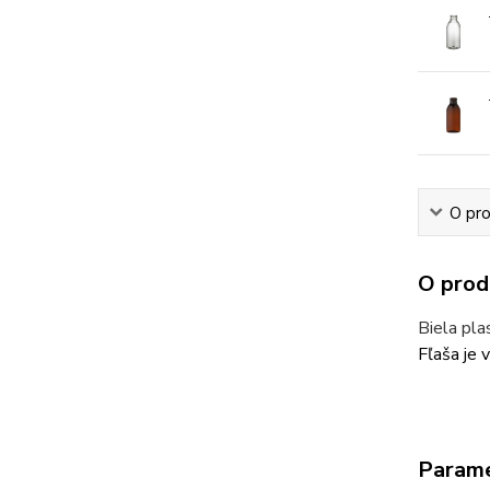
O pr
O prod
Biela pl
Fľaša je 
Param