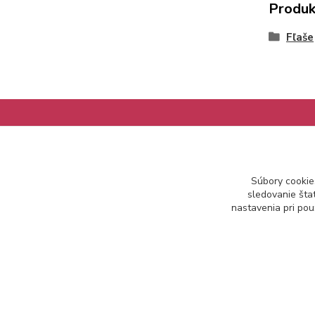
Produk
Fľaše
Informácie pre zákazníkov
Súbory cookie
Ako nakupovať
sledovanie šta
Obchodné podmienky
nastavenia pri pou
Kontakt