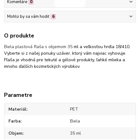
Komentáre
0
Mohlo by sa vám hodiť
6
O produkte
Biela plastová fľaša s objemom 35
ml a veľkosťou hrdla 18/410.
Vyberte si z našej ponuky uzáver, ktorý vám najviac vyhovuje.
Fľaša je vhodná pre tekuté a gélové produkty, ľahké mlieka a
mnoho ďalších kozmetických výrobkov.
Parametre
Materiál
PET
Farba
Biela
Objem
35 ml