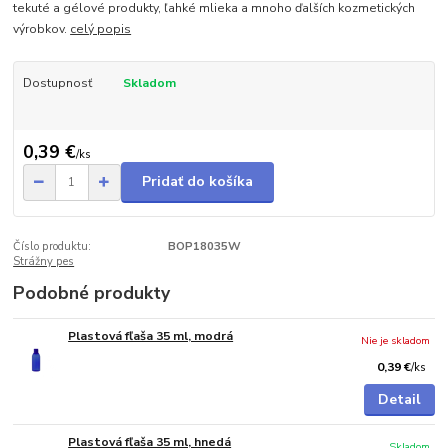
tekuté a gélové produkty, ľahké mlieka a mnoho ďalších kozmetických
výrobkov.
celý popis
Dostupnosť
Skladom
0,39 €
/
ks
Pridať do košíka
Číslo produktu:
BOP18035W
Strážny pes
Podobné produkty
Plastová fľaša 35 ml, modrá
Nie je skladom
0,39 €
/
ks
Detail
Plastová fľaša 35 ml, hnedá
Skladom