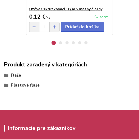
Uzáver skrutkovací 18/415 matný čierny
Uzáver flip-
0,12 €
0,13 €
Skladom
/
ks
/
ks
Pridať do košíka
Produkt zaradený v kategóriách
Fľaše
Plastové fľaše
Informácie pre zákazníkov