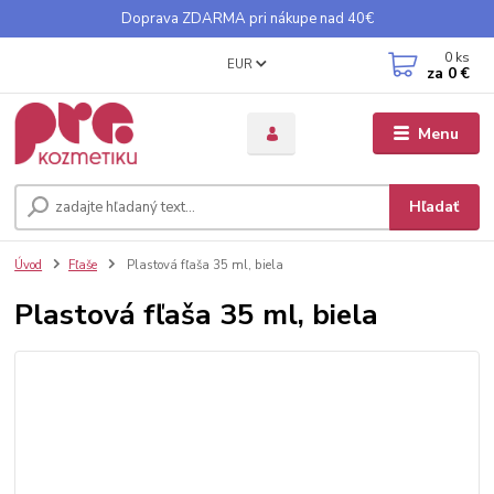
Doprava ZDARMA pri nákupe nad 40€
0
ks
EUR
za
0 €
Menu
Hľadať
Úvod
Fľaše
Plastová fľaša 35 ml, biela
Plastová fľaša 35 ml, biela