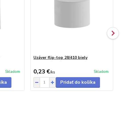
Uzáver flip-top 28/410 biely
Uzá
0,23 €
0,
Skladom
Skladom
/
ks
šíka
Pridať do košíka