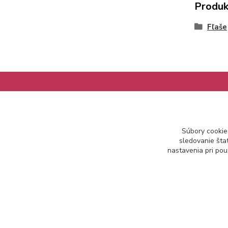
Produk
Fľaše
Informácie pre zákazníkov
Súbory cookie
Ako nakupovať
sledovanie šta
Obchodné podmienky
nastavenia pri pou
Kontakt