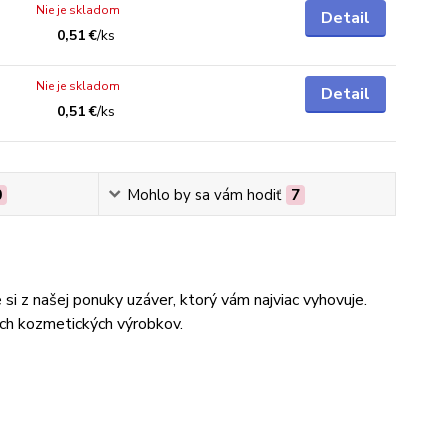
Nie je skladom
Detail
0,51 €
/
ks
Nie je skladom
Detail
0,51 €
/
ks
0
Mohlo by sa vám hodiť
7
si z našej ponuky uzáver, ktorý vám najviac vyhovuje.
ích kozmetických výrobkov.