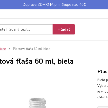
Doprava ZDARMA pri nákupe nad 40€
Hľadať
ľaše
Plastová fľaša 60 ml, biela
tová fľaša 60 ml, biela
Plas
Biela 
Vybert
je vho
ďalšíc