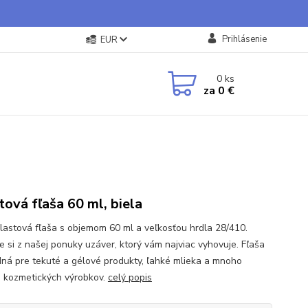
Prihlásenie
EUR
0
ks
za
0 €
tová fľaša 60 ml, biela
plastová fľaša s objemom 60 ml a veľkosťou hrdla 28/410.
e si z našej ponuky uzáver, ktorý vám najviac vyhovuje. Fľaša
dná pre tekuté a gélové produkty, ľahké mlieka a mnoho
h kozmetických výrobkov.
celý popis