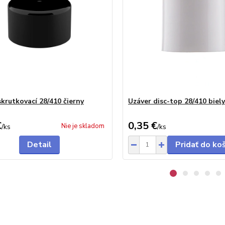
skrutkovací 28/410 čierny
Uzáver disc-top 28/410 biely
€
0,35 €
Nie je skladom
/
ks
/
ks
Detail
Pridať do ko