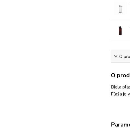
O pr
O prod
Biela pl
Fľaša je 
Param