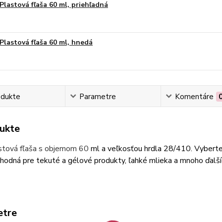
Plastová fľaša 60 ml, priehľadná
Plastová fľaša 60 ml, hnedá
odukte
Parametre
Komentáre
ukte
astová fľaša s objemom 60
ml a veľkosťou hrdla 28/410. Vyberte 
vhodná pre tekuté a gélové produkty, ľahké mlieka a mnoho ďalš
etre