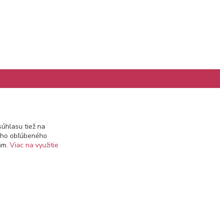
Kontakty
úhlasu tiež na
ášho obľúbeného
info@prekozmetiku.sk
iám.
Viac na využitie
Vytvorené na
Eshop-rychlo.sk