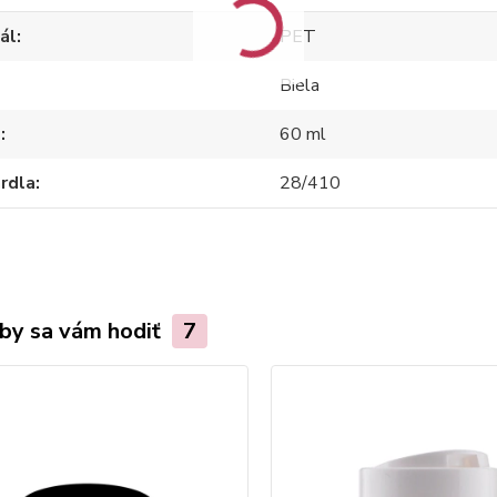
ál
PET
Biela
m
60 ml
hrdla
28/410
by sa vám hodiť
7