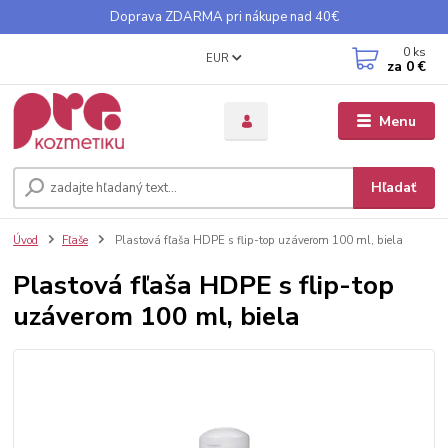
Doprava ZDARMA pri nákupe nad 40€
0
ks
EUR
za
0 €
Menu
Hľadať
Úvod
Fľaše
Plastová fľaša HDPE s flip-top uzáverom 100 ml, biela
Plastová fľaša HDPE s flip-top
uzáverom 100 ml, biela