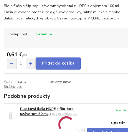
Biela fľaša s flip-top uzáverom vyrobená z HDPE s objemom 100 ml.
Fľaša je vhodná pre tekuté a gélové produkty, ľahké mlieka a mnoho
ďalších kozmetických výrobkov. Uzáver flip-top je V CENE.
celý popis
Dostupnosť
Skladom
0,61 €
/
ks
Pridať do košíka
Číslo produktu:
BOP22100W
Strážny pes
Podobné produkty
Plastová fľaša HDPE s flip-top
Skladom
uzáverom 50 ml, polopriehľadná
0,61 €
/
ks