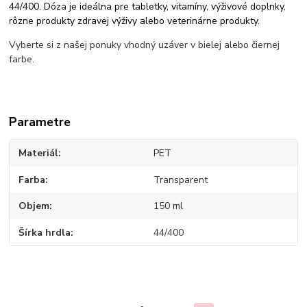
44/400
. Dóza je ideálna pre tabletky, vitamíny, výživové doplnky,
rôzne produkty zdravej výživy alebo veterinárne produkty
.
Vyberte si z našej ponuky vhodný uzáver v bielej alebo čiernej
farbe.
Parametre
Materiál
PET
Farba
Transparent
Objem
150 ml
Šírka hrdla
44/400