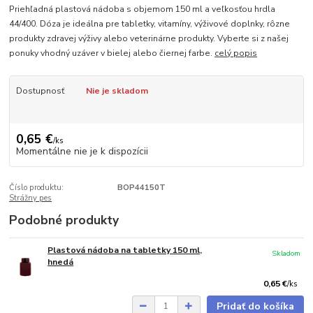
Priehľadná plastová nádoba s objemom 150 ml a veľkosťou hrdla
44/400. Dóza je ideálna pre tabletky, vitamíny, výživové doplnky, rôzne
produkty zdravej výživy alebo veterinárne produkty. Vyberte si z našej
ponuky vhodný uzáver v bielej alebo čiernej farbe.
celý popis
Dostupnosť
Nie je skladom
0,65 €
/
ks
Momentálne nie je k dispozícii
Číslo produktu:
BOP44150T
Strážny pes
Podobné produkty
Plastová nádoba na tabletky 150 ml,
Skladom
hnedá
0,65 €
/
ks
Pridať do košíka