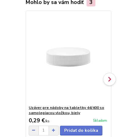
Mohlo by sa vám hodiť
3
Uzáver pre nádoby na tabletky 44/400 so
Uzáver pre 
samolepiacou vložkou, biely
samolepiaco
0,29 €
0,29 €
Skladom
/
ks
/
ks
Pridať do košíka