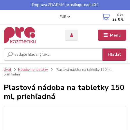
Doprava ZDARMA pri nákupe nad 40€
0
ks
EUR
za
0 €
Menu
Hľadať
Úvod
Nádoby na tabletky
Plastová nádoba na tabletky 150 ml,
priehľadná
Plastová nádoba na tabletky 150
ml, priehľadná