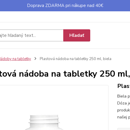
Doprava ZDARMA pri nákupe nad 40€
Hľadať
ádoby na tabletky
Plastová nádoba na tabletky 250 ml, biela
tová nádoba na tabletky 250 ml,
Plas
Biela 
Dóza je
produk
našej 