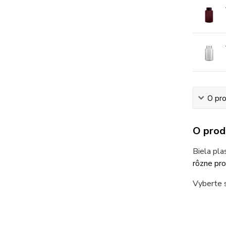
O pr
O prod
Biela pl
rôzne pro
Vyberte s