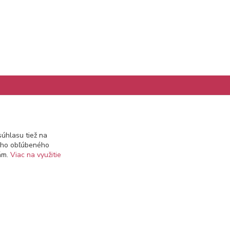
Kontakty
úhlasu tiež na
ášho obľúbeného
info@prekozmetiku.sk
iám.
Viac na využitie