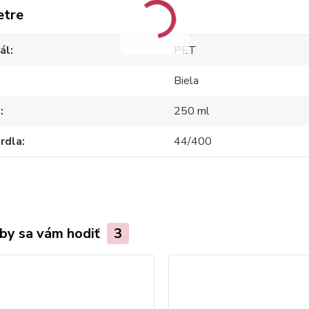
etre
ál
PET
Biela
m
250 ml
hrdla
44/400
by sa vám hodiť
3