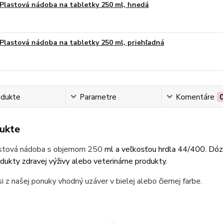
Plastová nádoba na tabletky 250 ml, hnedá
Plastová nádoba na tabletky 250 ml, priehľadná
odukte
Parametre
Komentáre
ukte
astová nádoba s objemom 250
ml a veľkosťou hrdla 44/400
. Dóz
dukty zdravej výživy alebo veterinárne produkty
.
i z našej ponuky vhodný uzáver v bielej alebo čiernej farbe.