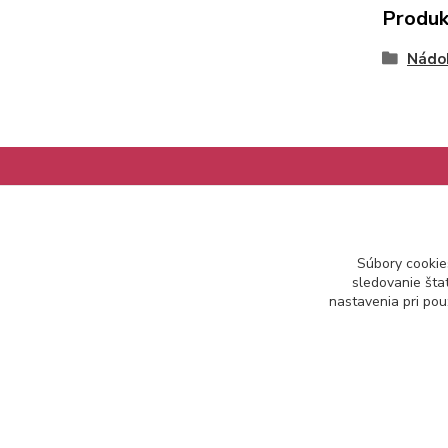
Produk
Nádob
Informácie pre zákazníkov
Súbory cookie
Ako nakupovať
sledovanie šta
Obchodné podmienky
nastavenia pri pou
Kontakt