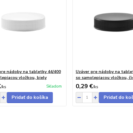
pre nádoby na tabletky 44/400
Uzáver pre nádoby na table
lepiacou vložkou, biely
so samolepiacou vložkou, či
€
0,29 €
Skladom
/
ks
/
ks
Pridať do košíka
Pridať do ko