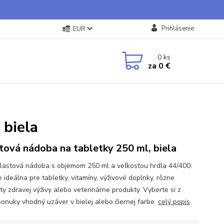
Prihlásenie
EUR
0
ks
za
0 €
 biela
tová nádoba na tabletky 250 ml, biela
plastová nádoba s objemom 250 ml a veľkosťou hrdla 44/400.
 ideálna pre tabletky, vitamíny, výživové doplnky, rôzne
ty zdravej výživy alebo veterinárne produkty. Vyberte si z
ponuky vhodný uzáver v bielej alebo čiernej farbe.
celý popis