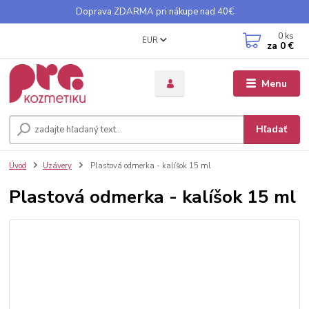
Doprava ZDARMA pri nákupe nad 40€
0
ks
EUR
za
0 €
Menu
Hľadať
Úvod
Uzávery
Plastová odmerka - kalíšok 15 ml
Plastová odmerka - kalíšok 15 ml