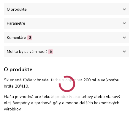
O produkte
Parametre
Komentáre
0
Mohlo by sa vám hodiť
5
O produkte
Sklenená fľaša v
hnedej
farbe s objemom 200
ml a veľkosťou
hrdla 28/410.
Fľaša je vhodná pre tekuté produkty ako telový alebo vlasový
olej, šampóny a sprchové gély a mnoho ďalších kozmetických
výrobkov.