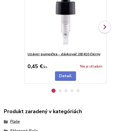
Uzáver pumpička - dávkovač 28/410 čierny
Uzáver pump
0,45 €
0,46 €
Nie je skladom
/
ks
/
ks
Detail
Produkt zaradený v kategóriách
Fľaše
Sklenené fľaše