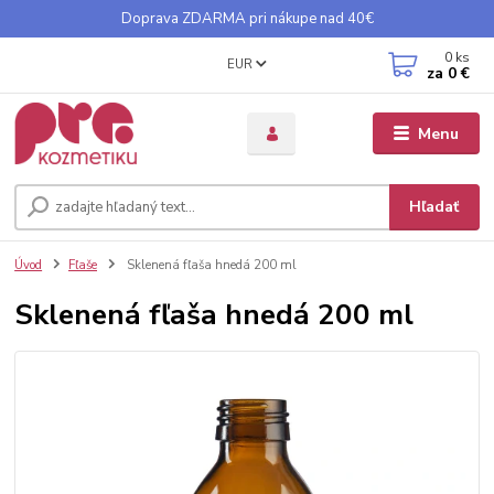
Doprava ZDARMA pri nákupe nad 40€
0
ks
EUR
za
0 €
Menu
Hľadať
Úvod
Fľaše
Sklenená fľaša hnedá 200 ml
Sklenená fľaša hnedá 200 ml