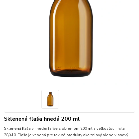
Sklenená fľaša hnedá 200 ml
Sklenená fľaša v hnedej farbe s objemom 200 ml a veľkosťou hrdla
28/410. Fľaša je vhodná pre tekuté produkty ako telový alebo vlasový