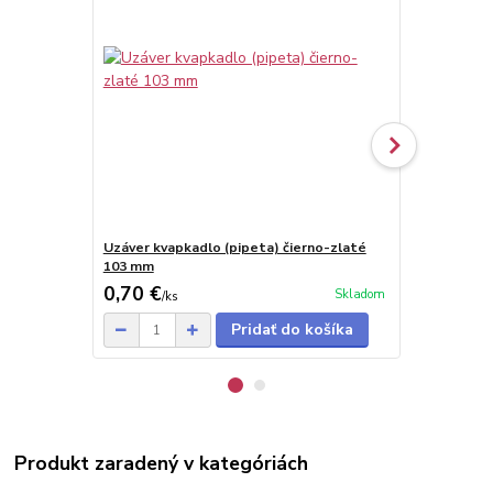
Uzáver kvapkadlo (pipeta) čierno-zlaté
Uzáver kvap
103 mm
strieborné
0,70 €
0,60 €
Skladom
/
ks
/
ks
Pridať do košíka
Produkt zaradený v kategóriách