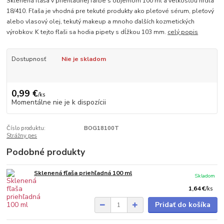
Sklenená fľaša v priehľadnej farbe s objemom 100 ml a veľkosťou hrdla
18/410. Fľaša je vhodná pre tekuté produkty ako pleťové sérum, pleťový
alebo vlasový olej, tekutý makeup a mnoho ďalších kozmetických
výrobkov. K tejto fľaši sa hodia pipety s dĺžkou 103 mm.
celý popis
Dostupnosť
Nie je skladom
0,99 €
/
ks
Momentálne nie je k dispozícii
Číslo produktu:
BOG18100T
Strážny pes
Podobné produkty
Sklenená fľaša priehľadná 100 ml
Skladom
1,64 €
/
ks
Pridať do košíka