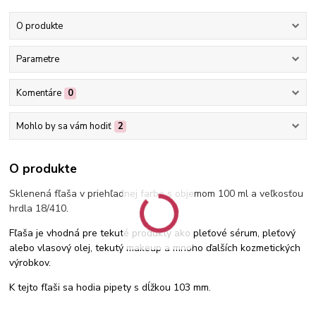
O produkte
Parametre
Komentáre
0
Mohlo by sa vám hodiť
2
O produkte
Sklenená fľaša v priehľadnej farbe s objemom 100 ml a veľkosťou
hrdla 18/410
.
Fľaša je vhodná pre tekuté produkty ako pleťové sérum, pleťový
alebo vlasový olej, tekutý makeup a mnoho ďalších kozmetických
výrobkov.
K tejto fľaši sa hodia pipety s dĺžkou 103 mm.