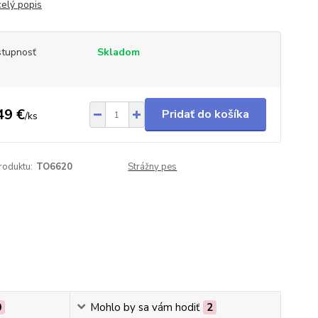
celý popis
tupnosť
Skladom
49 €
Pridať do košíka
/
ks
roduktu:
TO6620
Strážny pes
0
Mohlo by sa vám hodiť
2