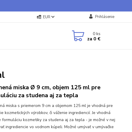
Prihlásenie
EUR
0
ks
za
0 €
ml
nená miska Ø 9 cm, objem 125 ml pre
uláciu za studena aj za tepla
ná miska s priemerom 9 cm a objemom 125 ml je vhodná pre
ie kozmetických výrobkov, či váženie ingrediencií. Je vhodná
re formuláciu kozmetiky za studena aj za tepla - je možné v nej
vať ingrediencie vo vodnom kúpeli. Možné umývať v umývačke