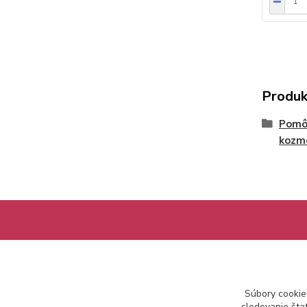
Produk
Pomôc
kozm
Informácie pre zákazníkov
Ako nakupovať
Súbory cookie
Obchodné podmienky
sledovanie šta