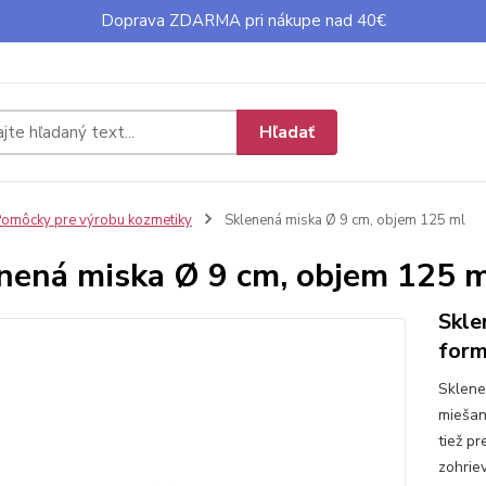
Doprava ZDARMA pri nákupe nad 40€
Hľadať
omôcky pre výrobu kozmetiky
Sklenená miska Ø 9 cm, objem 125 ml
nená miska Ø 9 cm, objem 125 
Skle
form
Sklene
miešan
tiež p
zohrie