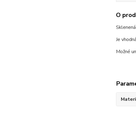
O prod
Sklenená
Je vhodná
Možné um
Param
Materi