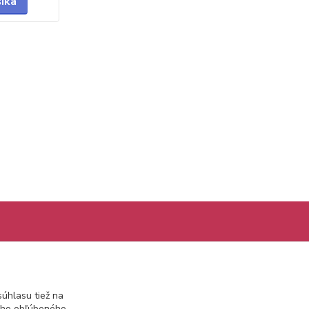
šíka
Kontakty
úhlasu tiež na
info@prekozmetiku.sk
ášho obľúbeného