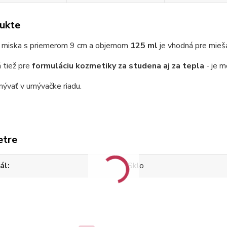
ukte
 miska s priemerom 9 cm a objemom
125 ml
je vhodná pre mieša
 tiež pre
formuláciu kozmetiky za studena aj za tepla
- je m
ývať v umývačke riadu.
etre
ál
Sklo