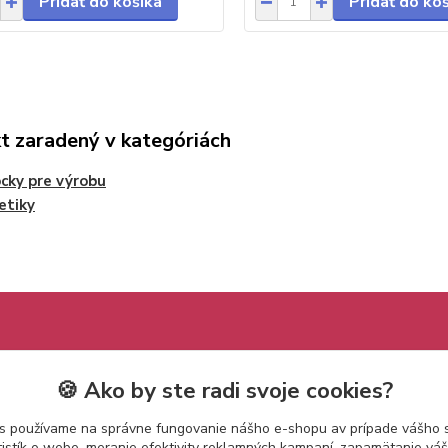
Pridať do košíka
Pridať do ko
t zaradený v kategóriách
ky pre výrobu
etiky
🍪 Ako by ste radi svoje cookies?
s používame na správne fungovanie nášho e-shopu av prípade vášho s
tistík o webe, meranie efektivity reklamných kampaní, zapamätanie v