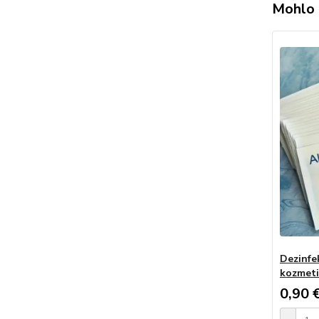
Mohlo 
Dezinfe
kozmeti
0,90 