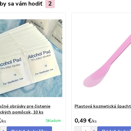
by sa vám hodiť
2
kčné obrúsky pre čistenie
Plastová kozmetická špacht
ckých pomôcok, 10 ks
€
0,49 €
Skladom
/
ks
/
ks