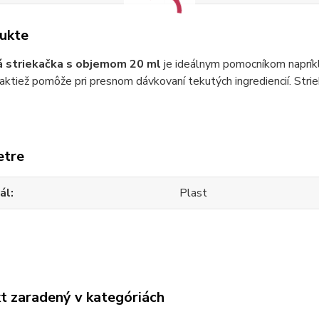
ukte
á striekačka s objemom 20 ml
je ideálnym pomocníkom napríkl
aktiež pomôže pri presnom dávkovaní tekutých ingrediencií. Stri
etre
ál
Plast
t zaradený v kategóriách