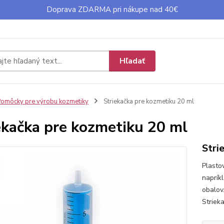
Doprava ZDARMA pri nákupe nad 40€
Hľadať
omôcky pre výrobu kozmetiky
Striekačka pre kozmetiku 20 ml
ekačka pre kozmetiku 20 ml
Stri
Plasto
naprík
obalov
Striek