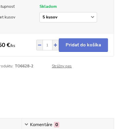
tupnosť
Skladom
et kusov
50 €
Pridať do košíka
/
ks
roduktu:
TO6628-2
Strážny pes
Komentáre
0