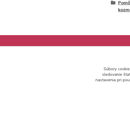
Pomôc
kozm
Informácie pre zákazníkov
Súbory cookie
Ako nakupovať
sledovanie šta
Obchodné podmienky
nastavenia pri pou
Kontakt