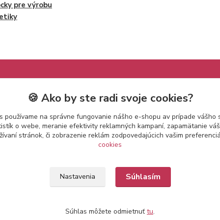
ky pre výrobu
etiky
🍪 Ako by ste radi svoje cookies?
s používame na správne fungovanie nášho e-shopu av prípade vášho s
tistík o webe, meranie efektivity reklamných kampaní, zapamätanie v
žívaní stránok, či zobrazenie reklám zodpovedajúcich vašim preferenc
cookies
Súhlasím
Nastavenia
Súhlas môžete odmietnuť
tu
.