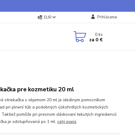
Prihlásenie
EUR
0
ks
za
0 €
ekačka pre kozmetiku 20 ml
vá striekačka s objemom 20 ml je ideálnym pomocníkom
lad pri plnení túb a podobných úzkohrdlých kozmetických
. Taktiež pomôže pri presnom dávkovaní tekutých ingrediencií.
ačka je odstupňovaná po 1 ml.
celý popis