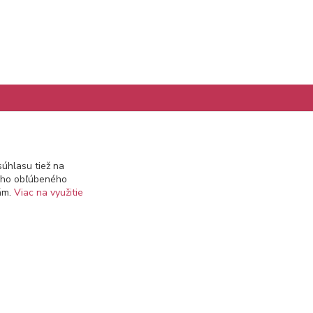
Kontakty
úhlasu tiež na
ášho obľúbeného
info@prekozmetiku.sk
iám.
Viac na využitie
Vytvorené na
Eshop-rychlo.sk