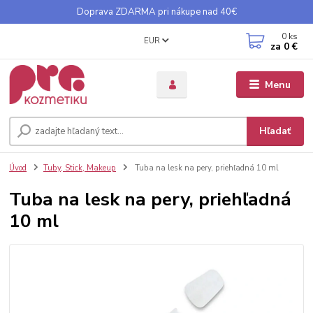
Doprava ZDARMA pri nákupe nad 40€
0
ks
EUR
za
0 €
Menu
Hľadať
Úvod
Tuby, Stick, Makeup
Tuba na lesk na pery, priehľadná 10 ml
Tuba na lesk na pery, priehľadná
10 ml