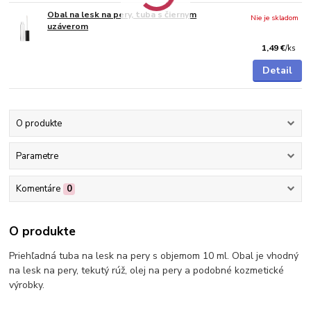
Obal na lesk na pery, tuba s čiernym
Nie je skladom
uzáverom
1,49 €
/
ks
Detail
O produkte
Parametre
Komentáre
0
O produkte
Priehľadná tuba na lesk na pery s objemom 10 ml. Obal je vhodný
na lesk na pery, tekutý rúž, olej na pery a podobné kozmetické
výrobky.