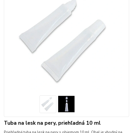
Tuba na lesk na pery, priehľadná 10 ml
Priehľadná tuba na lesk na pery s objemom 10 ml. Obal je vhodný na