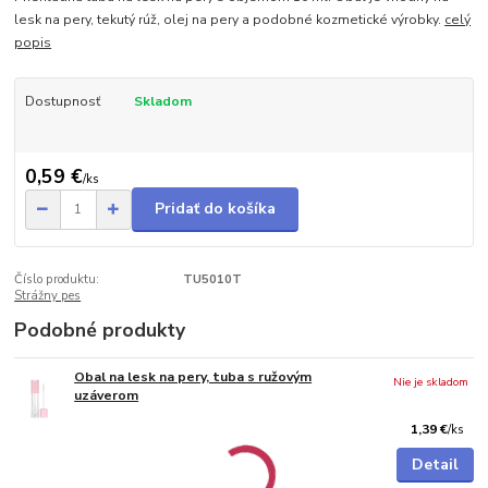
lesk na pery, tekutý rúž, olej na pery a podobné kozmetické výrobky.
celý
popis
Dostupnosť
Skladom
0,59 €
/
ks
Pridať do košíka
Číslo produktu:
TU5010T
Strážny pes
Podobné produkty
Obal na lesk na pery, tuba s ružovým
Nie je skladom
uzáverom
1,39 €
/
ks
Detail