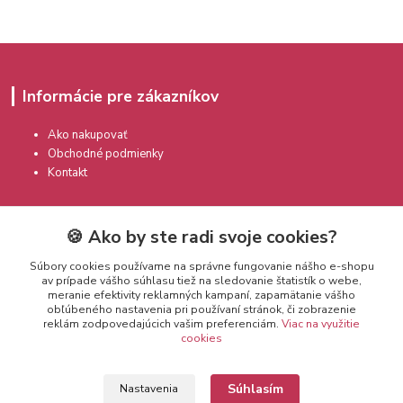
Informácie pre zákazníkov
Ako nakupovať
Obchodné podmienky
Kontakt
🍪 Ako by ste radi svoje cookies?
Súbory cookies používame na správne fungovanie nášho e-shopu
av prípade vášho súhlasu tiež na sledovanie štatistík o webe,
meranie efektivity reklamných kampaní, zapamätanie vášho
Kontakty
obľúbeného nastavenia pri používaní stránok, či zobrazenie
reklám zodpovedajúcich vašim preferenciám.
Viac na využitie
cookies
info@prekozmetiku.sk
Súhlasím
Nastavenia