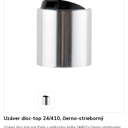
Uzáver disc-top 24/410, čierno-strieborný
Uzáver disc-top pre fľaše s veľkosťou hrdla 24/410 v čierno-striebornej