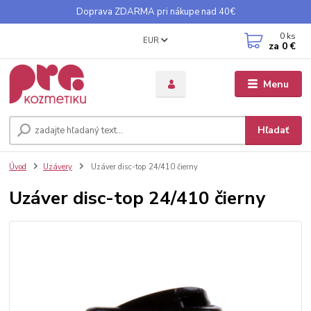
Doprava ZDARMA pri nákupe nad 40€
0
ks
EUR
za
0 €
Menu
Hľadať
Úvod
Uzávery
Uzáver disc-top 24/410 čierny
Uzáver disc-top 24/410 čierny