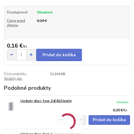
Dostupnosť
Skladom
Cena pred
0,20 €
zľavou
0,16 €
/
ks
Pridať do košíka
Číslo produktu:
CL2402B
Strážny pes
Podobné produkty
Uzáver disc-top 24/410 biely
Skladom
0,20 €
/
ks
Pridať do košíka
Uzáver disc-top 24/410 priehľadný