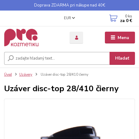
Doprava ZDARMA pri nákupe nad 40€
0
ks
EUR
za
0 €
Menu
Hľadať
Úvod
Uzávery
Uzáver disc-top 28/410 čierny
Uzáver disc-top 28/410 čierny