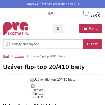
Doprava ZDARMA pri nákupe nad 40€
0
ks
EUR
za
0 €
Menu
Hľadať
Úvod
Uzávery
Uzáver flip-top 20/410 biely
Uzáver flip-top 20/410 biely