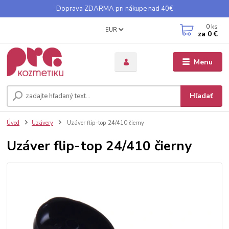
Doprava ZDARMA pri nákupe nad 40€
0
ks
EUR
za
0 €
Menu
Hľadať
Úvod
Uzávery
Uzáver flip-top 24/410 čierny
Uzáver flip-top 24/410 čierny