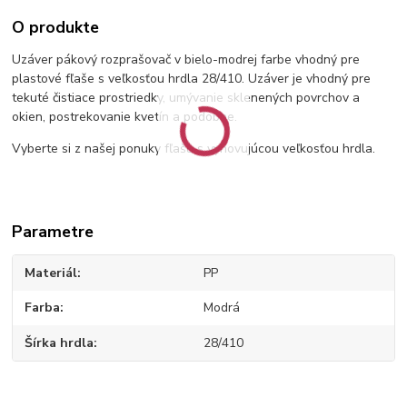
O produkte
Uzáver pákový rozprašovač v bielo-modrej farbe vhodný pre
plastové fľaše s veľkosťou hrdla 28/410. Uzáver je vhodný pre
tekuté čistiace prostriedky, umývanie sklenených povrchov a
okien, postrekovanie kvetín a podobne.
Vyberte si z našej ponuky fľašu s vyhovujúcou veľkosťou hrdla.
Parametre
Materiál
PP
Farba
Modrá
Šírka hrdla
28/410