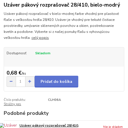
Uzáver pákový rozprašovač 28/410, bielo-modrý
Uzáver pákový rozprašovač v bielo-modrej farbe vhodný pre plastové
fľaše s veľkosťou hrdla 28/410. Uzáver je vhodný pre tekuté čistiace
prostriedky, umývanie sklenených povrchov a okien, postrekovanie
kvetín a podobne. Vyberte si z našej ponuky fľašu s vyhovujúcou
veľkosťou hrdla.
celý popis
Dostupnosť
Skladom
0,68 €
/
ks
Pridať do košíka
Číslo produktu:
CLH06A
Strážny pes
Podobné produkty
Uzáver pákový rozprašovač 28/410,
Nie je skladom