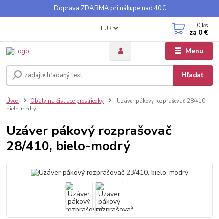
Doprava ZDARMA pri nákupe nad 40€
0
ks
EUR
za
0 €
Menu
Hľadať
Úvod
Obaly na čistiace prostriedky
Uzáver pákový rozprašovač 28/410,
bielo-modrý
Uzáver pákový rozprašovač
28/410, bielo-modrý