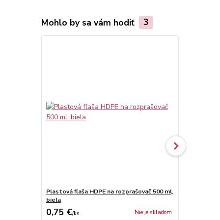
Mohlo by sa vám hodiť
3
Plastová fľaša HDPE na rozprašovač 500 ml,
Plastová fľa
biela
priehľadná
0,75 €
0,66 €
Nie je skladom
/
ks
/
ks