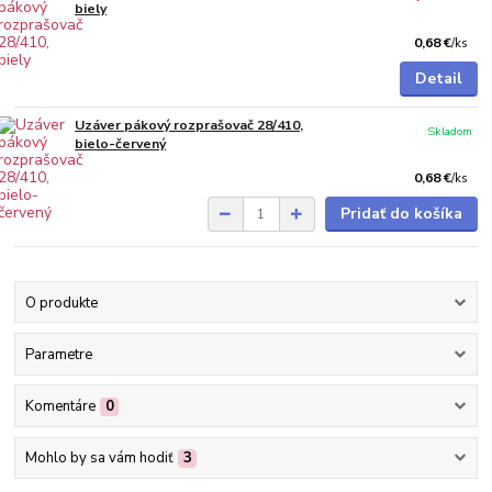
biely
0,68 €
/
ks
Detail
Uzáver pákový rozprašovač 28/410,
Skladom
bielo-červený
0,68 €
/
ks
Pridať do košíka
O produkte
Parametre
Komentáre
0
Mohlo by sa vám hodiť
3