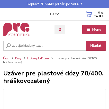
Doprava ZDARMA pri nákupe nad 40€
0
ks
EUR
za
0 €
Menu
Hľadať
Úvod
Dózy
Uzávery k dózam
Uzáver pre plastové dózy 70/400,
hráškovozelený
Uzáver pre plastové dózy 70/400,
hráškovozelený