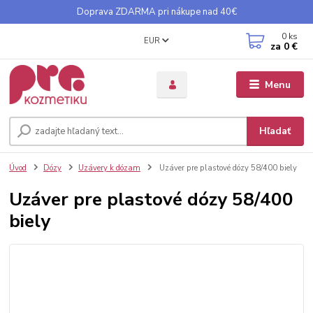
Doprava ZDARMA pri nákupe nad 40€
0
ks
EUR
za
0 €
Menu
Hľadať
Úvod
Dózy
Uzávery k dózam
Uzáver pre plastové dózy 58/400 biely
Uzáver pre plastové dózy 58/400
biely