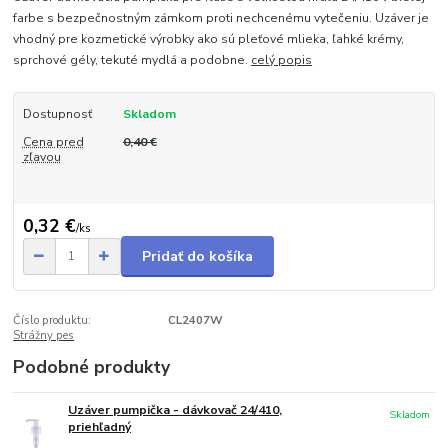
farbe s bezpečnostným zámkom proti nechcenému vytečeniu. Uzáver je
vhodný pre kozmetické výrobky ako sú pleťové mlieka, ľahké krémy,
sprchové gély, tekuté mydlá a podobne.
celý popis
Dostupnosť
Skladom
Cena pred
0,40 €
zľavou
0,32 €
/
ks
Pridať do košíka
Číslo produktu:
CL2407W
Strážny pes
Podobné produkty
Uzáver pumpička - dávkovač 24/410,
Skladom
priehľadný