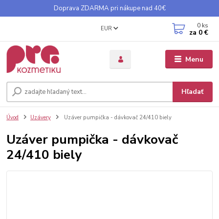
Doprava ZDARMA pri nákupe nad 40€
0
ks
EUR
za
0 €
Menu
Hľadať
Úvod
Uzávery
Uzáver pumpička - dávkovač 24/410 biely
Uzáver pumpička - dávkovač
24/410 biely