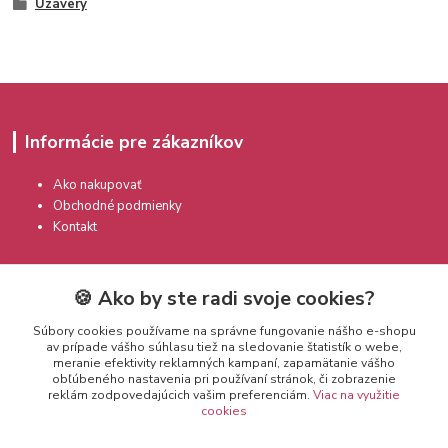
Uzávery
Informácie pre zákazníkov
Ako nakupovať
Obchodné podmienky
Kontakt
🍪 Ako by ste radi svoje cookies?
Súbory cookies používame na správne fungovanie nášho e-shopu
av prípade vášho súhlasu tiež na sledovanie štatistík o webe,
meranie efektivity reklamných kampaní, zapamätanie vášho
Kontakty
obľúbeného nastavenia pri používaní stránok, či zobrazenie
reklám zodpovedajúcich vašim preferenciám.
Viac na využitie
cookies
info@prekozmetiku.sk