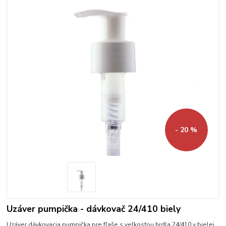
- 20 %
Uzáver pumpička - dávkovač 24/410 biely
Uzáver dávkovacia pumpička pre fľaše s veľkosťou hrdla 24/410 v bielej