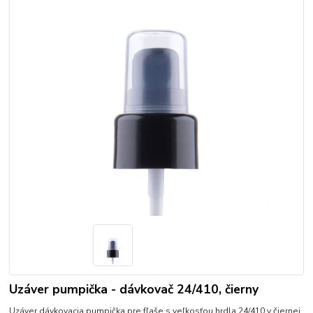
Uzáver pumpička - dávkovač 24/410, čierny
Uzáver dávkovacia pumpička pre fľaše s veľkosťou hrdla 24/410 v čiernej