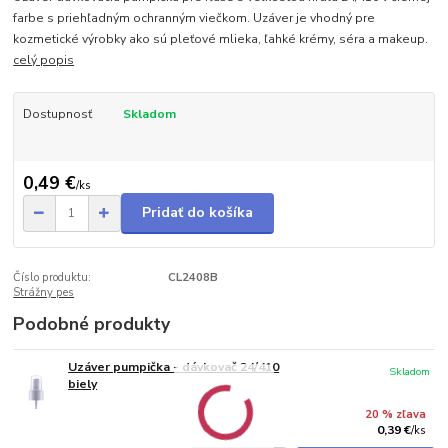
farbe s priehľadným ochranným viečkom. Uzáver je vhodný pre
kozmetické výrobky ako sú pleťové mlieka, ľahké krémy, séra a makeup.
celý popis
Dostupnosť
Skladom
0,49 €
/
ks
Pridať do košíka
Číslo produktu:
CL2408B
Strážny pes
Podobné produkty
Uzáver pumpička - dávkovač 24/410
Skladom
biely
20 % zľava
0,39 €
/
ks