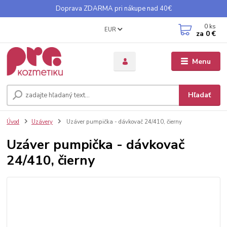
Doprava ZDARMA pri nákupe nad 40€
0
ks
EUR
za
0 €
Menu
Hľadať
Úvod
Uzávery
Uzáver pumpička - dávkovač 24/410, čierny
Uzáver pumpička - dávkovač
24/410, čierny