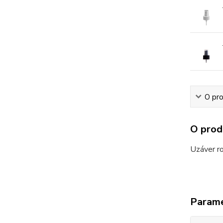
O pr
O prod
Uzáver ro
Param