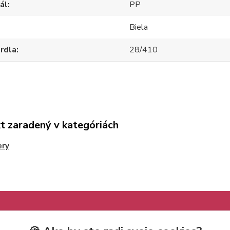
ál
PP
Biela
hrdla
28/410
t zaradený v kategóriách
ery