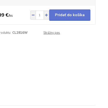
99 €
Pridať do košíka
/
ks
roduktu:
CL2816W
Strážny pes