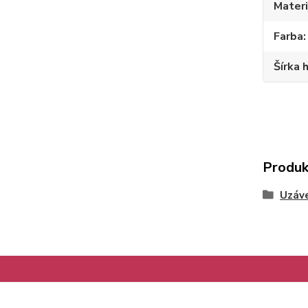
Materi
Farba
Šírka 
Produk
Uzáv
Informácie pre zákazníkov