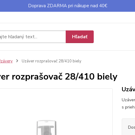
Doprava ZDARMA pri nákupe nad 40€
Hľadať
závery
Uzáver rozprašovač 28/410 biely
er rozprašovač 28/410 biely
Uzáv
Uzáver
s prie
Dos