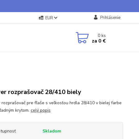
Prihlásenie
EUR
0
ks
za
0 €
er rozprašovač 28/410 biely
 rozprašovač pre fľaše s veľkosťou hrdla 28/410 v bielej farbe
hľadným krytom.
celý popis
tupnosť
Skladom