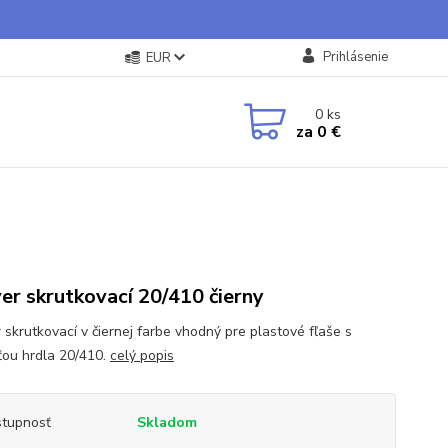
Prihlásenie
EUR
0
ks
za
0 €
er skrutkovací 20/410 čierny
 skrutkovací v čiernej farbe vhodný pre plastové fľaše s
ťou hrdla 20/410.
celý popis
tupnosť
Skladom