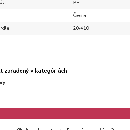
ál
PP
Čierna
hrdla
20/410
t zaradený v kategóriách
ery