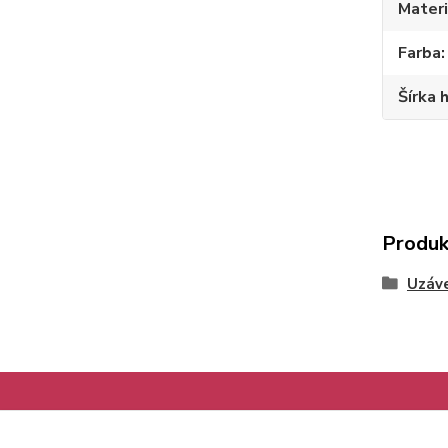
Materi
Farba
Šírka 
Produk
Uzáv
Informácie pre zákazníkov