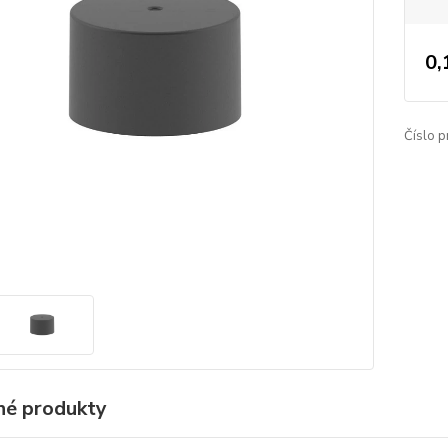
0,
Číslo p
é produkty