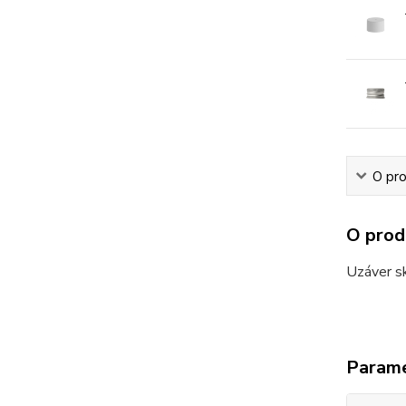
O pr
O prod
Uzáver sk
Param