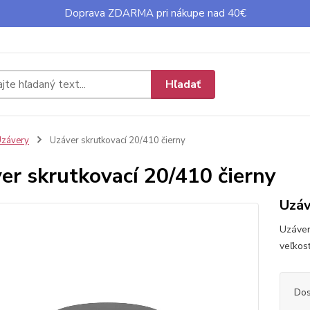
Doprava ZDARMA pri nákupe nad 40€
Hľadať
závery
Uzáver skrutkovací 20/410 čierny
er skrutkovací 20/410 čierny
Uzáv
Uzáver
veľkos
Dos