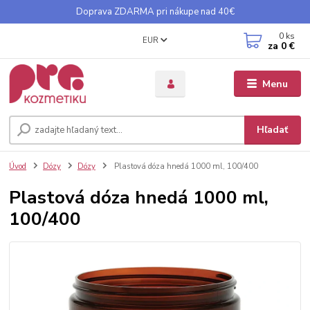
Doprava ZDARMA pri nákupe nad 40€
0
ks
EUR
za
0 €
Menu
Hľadať
Úvod
Dózy
Dózy
Plastová dóza hnedá 1000 ml, 100/400
Plastová dóza hnedá 1000 ml,
100/400