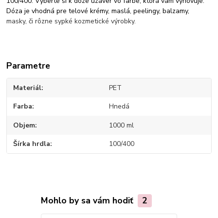
100/400. Vyberte si k dóze uzáver vo farbe, ktorá vám vyhovuje.
Dóza je vhodná pre telové krémy, maslá, peelingy, balzamy,
masky, či rôzne sypké kozmetické výrobky.
Parametre
Materiál
PET
Farba
Hnedá
Objem
1000 ml
Šírka hrdla
100/400
Mohlo by sa vám hodiť
2