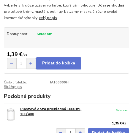
Vyberte si k dóze uzáver vo farbe, ktorá vám vyhovuje. Dóza je vhodná
pre telové krémy, maslá, peelingy, balzamy, masky, či rôzne sypké
kozmetické výrobky.
celý popis
Dostupnosť
Skladom
1,39 €
/
ks
Pridať do košíka
Číslo produktu:
JA100000H
Strážny pes
Podobné produkty
Plastová dóza priehľadná 1000 ml,
Skladom
100/400
1,35 €
/
ks
Pridať do košíka