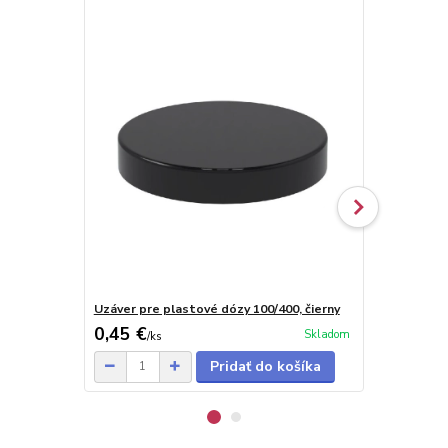
Uzáver pre plastové dózy 100/400, čierny
Uzáver pre p
0,45 €
0,45 €
Skladom
/
ks
/
ks
Pridať do košíka