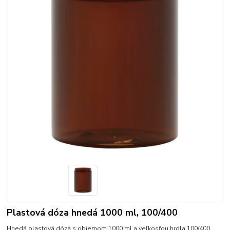
Plastová dóza hnedá 1000 ml, 100/400
Hnedá plastová dóza s objemom 1000 ml a veľkosťou hrdla 100/400.