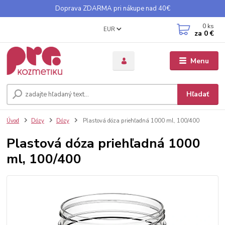
Doprava ZDARMA pri nákupe nad 40€
0
ks
EUR
za
0 €
Menu
Hľadať
Úvod
Dózy
Dózy
Plastová dóza priehľadná 1000 ml, 100/400
Plastová dóza priehľadná 1000
ml, 100/400