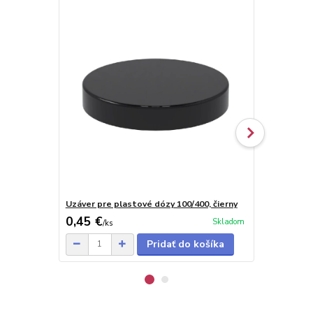
Uzáver pre plastové dózy 100/400, čierny
Uzáver pre p
0,45 €
0,45 €
Skladom
/
ks
/
ks
Pridať do košíka