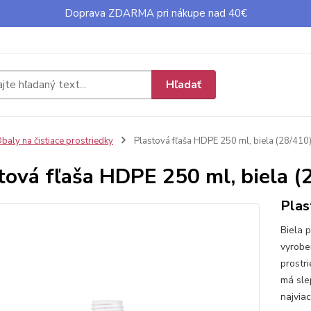
Doprava ZDARMA pri nákupe nad 40€
Hľadať
baly na čistiace prostriedky
Plastová fľaša HDPE 250 ml, biela (28/410
tová fľaša HDPE 250 ml, biela (
Plas
Biela 
vyrobe
prostr
má sle
najvia