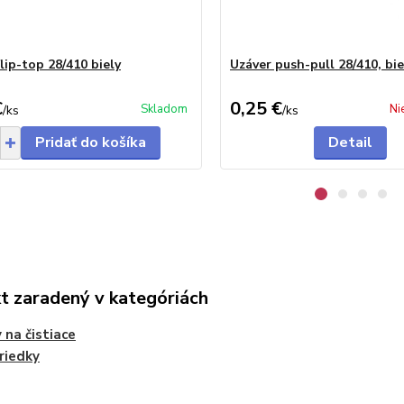
lip-top 28/410 biely
Uzáver push-pull 28/410, bie
€
0,25 €
Skladom
Ni
/
ks
/
ks
Pridať do košíka
Detail
t zaradený v kategóriách
 na čistiace
riedky