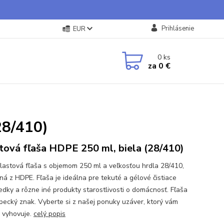
Prihlásenie
EUR
0
ks
za
0 €
)
28/410)
tová fľaša HDPE 250 ml, biela (28/410)
plastová fľaša s objemom 250 ml a veľkosťou hrdla 28/410,
ná z HDPE. Fľaša je ideálna pre tekuté a gélové čistiace
iedky a rôzne iné produkty starostlivosti o domácnosť. Fľaša
pecký znak. Vyberte si z našej ponuky uzáver, ktorý vám
c vyhovuje.
celý popis