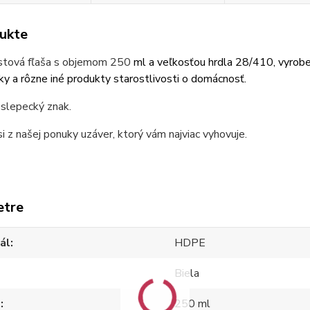
ukte
astová fľaša s objemom 250
ml a veľkosťou hrdla 28/410,
vyrobe
ky a rôzne iné
produkty starostlivosti o domácnosť.
 slepecký znak.
i z našej ponuky uzáver, ktorý vám najviac vyhovuje.
etre
ál
HDPE
Biela
m
250 ml