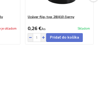
ly
Uzáver flip-top 28/410 čierny
Uz
bie
0,26 €
0,
e je skladom
Skladom
/
ks
Pridať do košíka