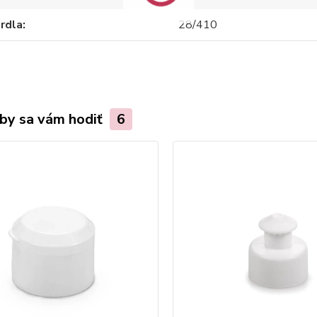
hrdla
28/410
by sa vám hodiť
6