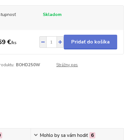
tupnosť
Skladom
69 €
Pridať do košíka
/
ks
roduktu:
BOHD250W
Strážny pes
0
Mohlo by sa vám hodiť
6