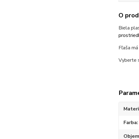
O prod
Biela pl
prostried
Fľaša má
Vyberte s
Param
Materi
Farba
Obje