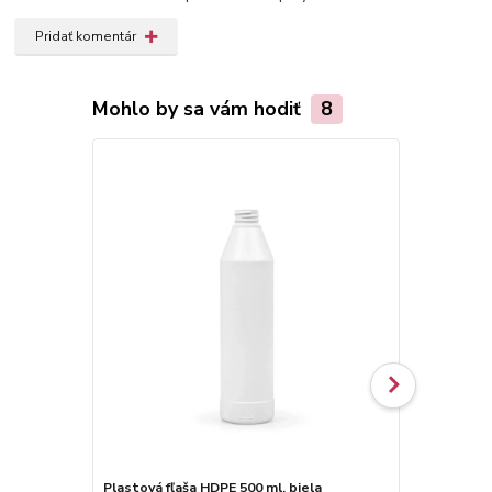
Pridať komentár
Mohlo by sa vám hodiť
8
Plastová fľaša HDPE 500 ml, biela
Plastová fľa