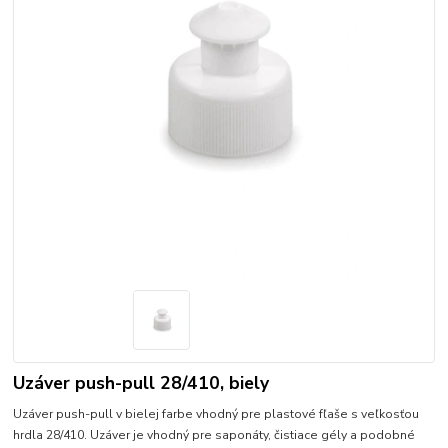
Uzáver push-pull 28/410, biely
Uzáver push-pull v bielej farbe vhodný pre plastové fľaše s veľkosťou
hrdla 28/410. Uzáver je vhodný pre saponáty, čistiace gély a podobné