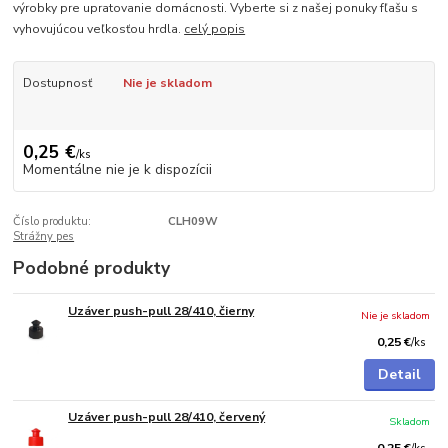
výrobky pre upratovanie domácnosti. Vyberte si z našej ponuky fľašu s
vyhovujúcou veľkosťou hrdla.
celý popis
Dostupnosť
Nie je skladom
0,25 €
/
ks
Momentálne nie je k dispozícii
Číslo produktu:
CLH09W
Strážny pes
Podobné produkty
Uzáver push-pull 28/410, čierny
Nie je skladom
0,25 €
/
ks
Detail
Uzáver push-pull 28/410, červený
Skladom