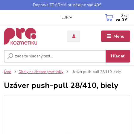
Doprava ZDARMA pri nákupe nad 40€
0
ks
EUR
za
0 €
Menu
Hľadať
Úvod
Obaly na čistiace prostriedky
Uzáver push-pull 28/410, biely
Uzáver push-pull 28/410, biely