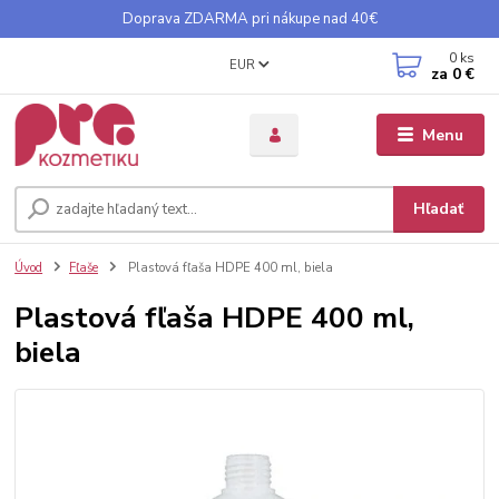
Doprava ZDARMA pri nákupe nad 40€
0
ks
EUR
za
0 €
Menu
Hľadať
Úvod
Fľaše
Plastová fľaša HDPE 400 ml, biela
Plastová fľaša HDPE 400 ml,
biela