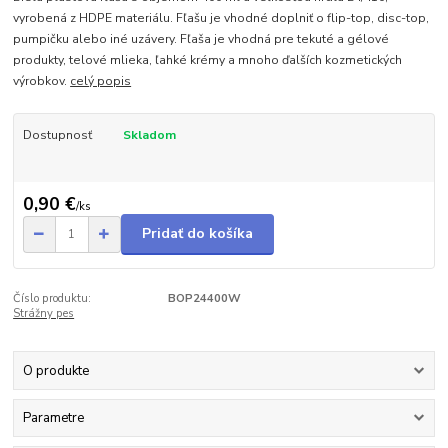
vyrobená z HDPE materiálu. Fľašu je vhodné doplniť o flip-top, disc-top,
pumpičku alebo iné uzávery. Fľaša je vhodná pre tekuté a gélové
produkty, telové mlieka, ľahké krémy a mnoho ďalších kozmetických
výrobkov.
celý popis
Dostupnosť
Skladom
0,90 €
/
ks
Pridať do košíka
Číslo produktu:
BOP24400W
Strážny pes
O produkte
Parametre