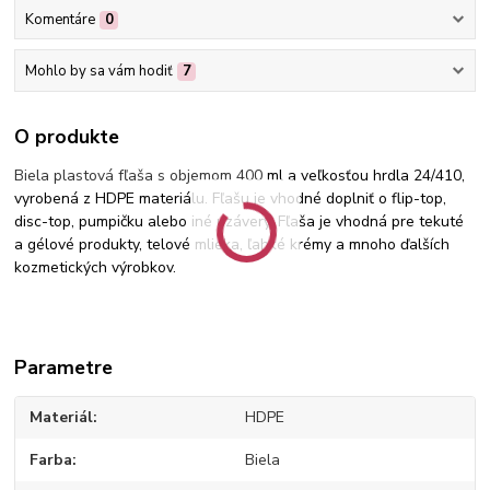
Komentáre
0
Mohlo by sa vám hodiť
7
O produkte
Biela plastová fľaša s objemom 400
ml a veľkosťou hrdla 24/410,
vyrobená z HDPE materiálu. Fľašu je vhodné doplniť o flip-top,
disc-top, pumpičku alebo iné uzávery. Fľaša je vhodná pre tekuté
a gélové produkty, telové mlieka, ľahké krémy a mnoho ďalších
kozmetických výrobkov.
Parametre
Materiál
HDPE
Farba
Biela