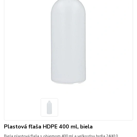
Plastová fľaša HDPE 400 ml, biela
Biela plastová fľaša s objemom 400 ml a veľkosťou hrdla 24/410,