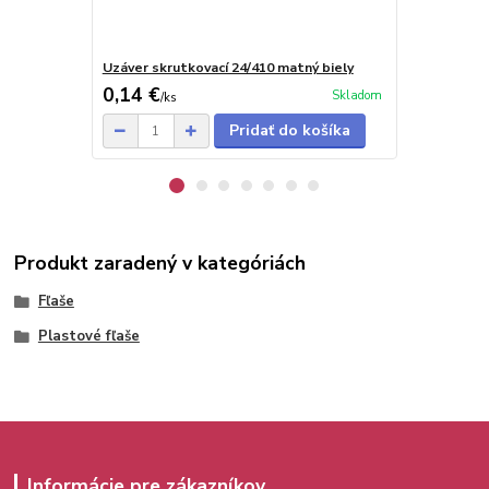
Uzáver skrutkovací 24/410 matný biely
Uzáver disc-
0,14 €
0,20 €
Skladom
/
ks
/
ks
Pridať do košíka
Produkt zaradený v kategóriách
Fľaše
Plastové fľaše
Informácie pre zákazníkov