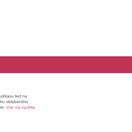
Kontakty
úhlasu tiež na
info@prekozmetiku.sk
ášho obľúbeného
iám.
Viac na využitie