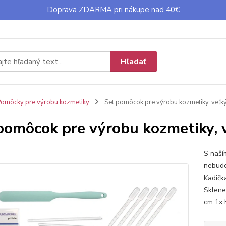
Doprava ZDARMA pri nákupe nad 40€
Hľadať
omôcky pre výrobu kozmetiky
Set pomôcok pre výrobu kozmetiky, veľk
pomôcok pre výrobu kozmetiky, 
S naší
nebude
Kadičk
Sklene
cm 1x 