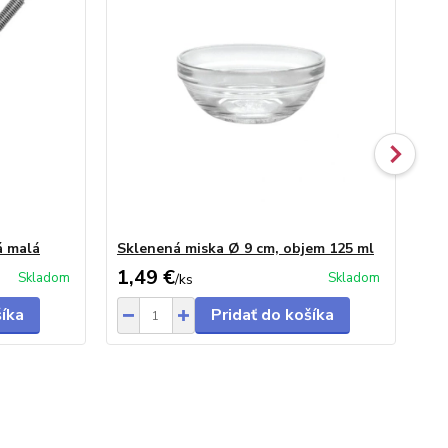
á malá
Sklenená miska Ø 9 cm, objem 125 ml
Pl
1,49 €
0,
Skladom
Skladom
/
ks
šíka
Pridať do košíka