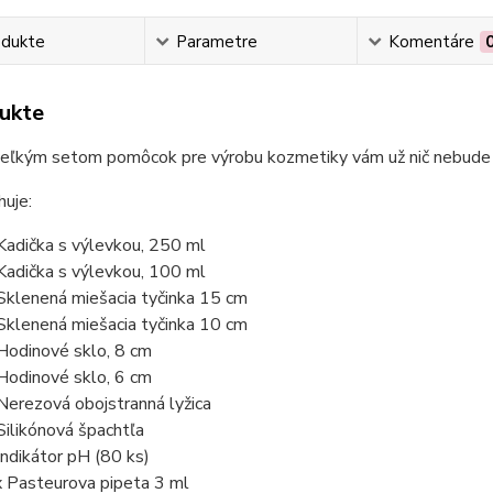
odukte
Parametre
Komentáre
ukte
veľkým setom pomôcok pre výrobu kozmetiky vám už nič nebude c
uje:
Kadička s výlevkou, 250 ml
Kadička s výlevkou, 100 ml
Sklenená miešacia tyčinka 15 cm
Sklenená miešacia tyčinka 10 cm
Hodinové sklo, 8 cm
Hodinové sklo, 6 cm
Nerezová obojstranná lyžica
Silikónová špachtľa
Indikátor pH (80 ks)
 Pasteurova pipeta 3 ml