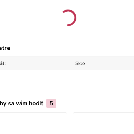
etre
ál
Sklo
by sa vám hodiť
5