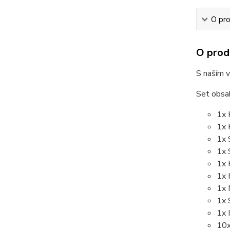
O pr
O prod
S naším 
Set obsah
1x 
1x 
1x 
1x 
1x 
1x 
1x 
1x 
1x 
10x