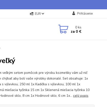
Prihlásenie
EUR
0
ks
za
0 €
ý
veľký
m veľkým setom pomôcok pre výrobu kozmetiky vám už nič
 chýbať aby boli vaše výrobky dokonalé. Set obsahuje: 1x
a s výlevkou, 250 ml 1x Kadička s výlevkou, 100 ml 1x
ná miešacia tyčinka 15 cm 1x Sklenená miešacia tyčinka 10
Hodinové sklo, 8 cm 1x Hodinové sklo, 6 cm 1x...
celý popis