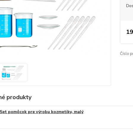
Dos
19
Číslo p
é produkty
Set pomôcok pre výrobu kozmetiky, malý