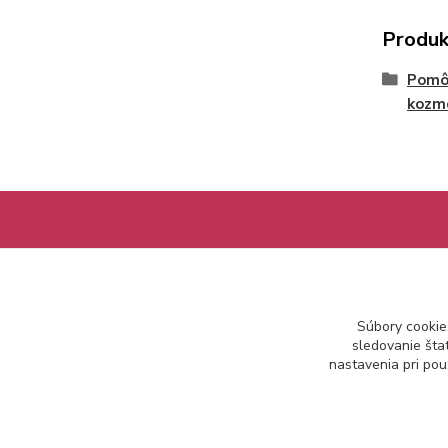
Produk
Pomôc
kozm
Informácie pre zákazníkov
Ako nakupovať
Súbory cookie
Obchodné podmienky
sledovanie šta
Kontakt
nastavenia pri pou