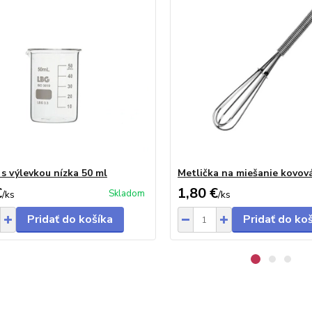
 s výlevkou nízka 50 ml
Metlička na miešanie kovov
€
1,80 €
Skladom
/
ks
/
ks
Pridať do košíka
Pridať do ko