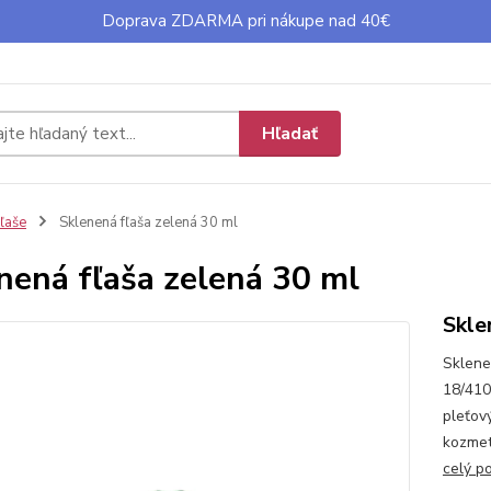
Doprava ZDARMA pri nákupe nad 40€
Hľadať
ľaše
Sklenená fľaša zelená 30 ml
nená fľaša zelená 30 ml
Skle
Sklene
18/410
pleťov
kozmet
celý p