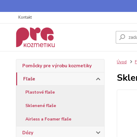
Kontakt
Úvod
F
Pomôcky pre výrobu kozmetiky
Skle
Fľaše
Plastové fľaše
Sklenené fľaše
Airless a Foamer fľaše
Dózy