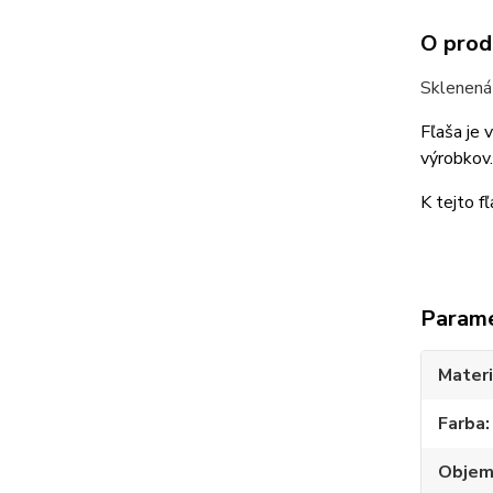
O prod
Sklenená
Fľaša je 
výrobkov.
K tejto f
Param
Materi
Farba
Obje