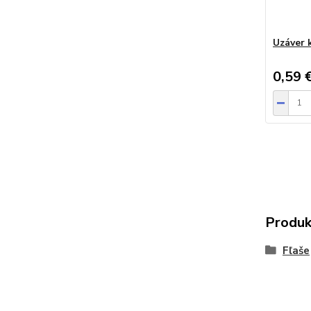
Uzáver 
0,59 
Produk
Fľaše