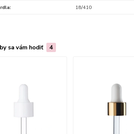
hrdla
18/410
by sa vám hodiť
4