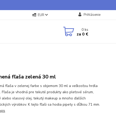
Prihlásenie
EUR
0
ks
za
0 €
nená fľaša zelená 30 ml
ná fľaša v zelenej farbe s objemom 30 ml a veľkosťou hrdla
. Fľaša je vhodná pre tekuté produkty ako pleťové sérum,
ý alebo vlasový olej, tekutý makeup a mnoho ďalších
ických výrobkov. K tejto fľaši sa hodia pipety s dĺžkou 71 mm.
opis