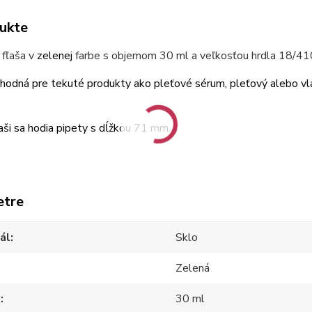
ukte
 fľaša v
zelenej
farbe s objemom 30 ml a veľkosťou hrdla 18/41
vhodná pre tekuté produkty ako pleťové sérum, pleťový alebo v
ľaši sa hodia pipety s dĺžkou 71 mm.
etre
ál
Sklo
Zelená
m
30 ml