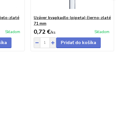
ielo-zlaté
Uzáver kvapkadlo (pipeta) čierno-zlaté
Uz
71 mm
st
0,72 €
0,
Skladom
Skladom
/
ks
šíka
Pridať do košíka