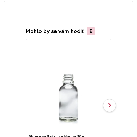
Mohlo by sa vám hodiť
6
Sklenená fľaša priehľadná 30 ml
Sklenené fľa