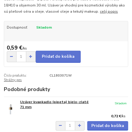
18/410 a objemom 30 ml. Uzáver je vhodný pre kozmetické výrobky ako
sú pleťové séra a oleje, vlasové oleje a tekutý makeup.
celý popis
Dostupnosť
Skladom
0,59 €
/
ks
Pridať do košíka
Číslo produktu:
CL1803071W
Strážny pes
Podobné produkty
Uzáver kvapkadlo (pipeta) bielo-zlaté
Skladom
71 mm
0,72 €
/
ks
Pridať do košíka