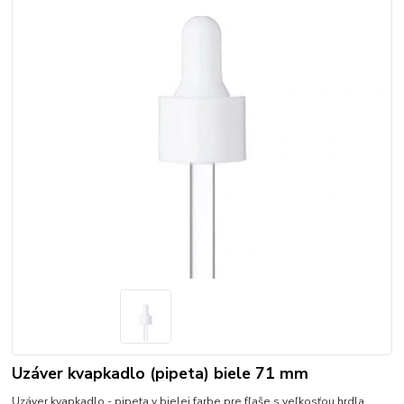
Uzáver kvapkadlo (pipeta) biele 71 mm
Uzáver kvapkadlo - pipeta v bielej farbe pre fľaše s veľkosťou hrdla