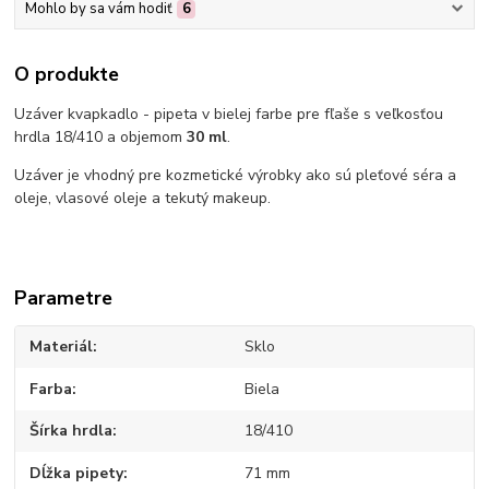
Mohlo by sa vám hodiť
6
O produkte
Uzáver kvapkadlo - pipeta v bielej farbe pre fľaše s veľkosťou
hrdla 18/410 a objemom
30 ml
.
Uzáver je vhodný pre kozmetické výrobky ako sú pleťové séra a
oleje, vlasové oleje a tekutý makeup.
Parametre
Materiál
Sklo
Farba
Biela
Šírka hrdla
18/410
Dĺžka pipety
71 mm