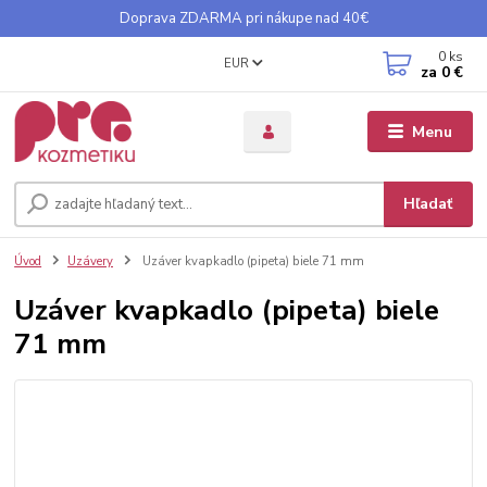
Doprava ZDARMA pri nákupe nad 40€
0
ks
EUR
za
0 €
Menu
Hľadať
Úvod
Uzávery
Uzáver kvapkadlo (pipeta) biele 71 mm
Uzáver kvapkadlo (pipeta) biele
71 mm