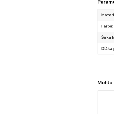
Param
Materi
Farba
Šírka 
Dĺžka 
Mohlo 