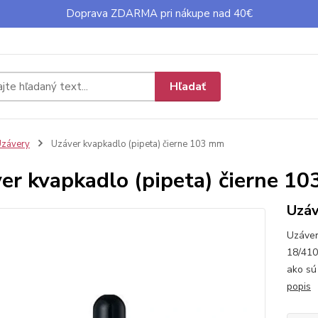
Doprava ZDARMA pri nákupe nad 40€
Hľadať
závery
Uzáver kvapkadlo (pipeta) čierne 103 mm
er kvapkadlo (pipeta) čierne 1
Uzáv
Uzáver
18/410
ako sú
popis