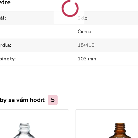
etre
ál
Sklo
Čierna
hrdla
18/410
pipety
103 mm
by sa vám hodiť
5