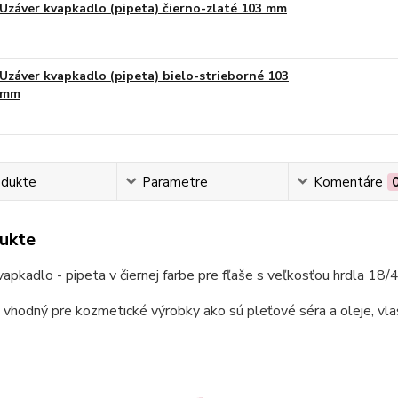
Uzáver kvapkadlo (pipeta) čierno-zlaté 103 mm
Uzáver kvapkadlo (pipeta) bielo-strieborné 103
mm
odukte
Parametre
Komentáre
ukte
apkadlo - pipeta v čiernej farbe pre fľaše s veľkosťou hrdla 1
 vhodný pre kozmetické výrobky ako sú pleťové séra a oleje, vl