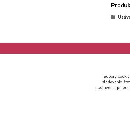
Produk
Uzáv
Informácie pre zákazníkov
Súbory cookie
Ako nakupovať
sledovanie šta
Obchodné podmienky
nastavenia pri pou
Kontakt