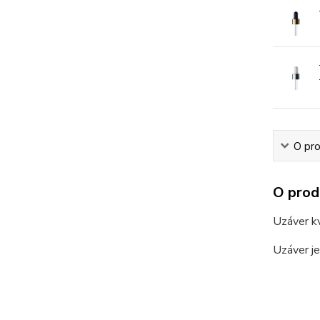
O pr
O prod
Uzáver kv
Uzáver je