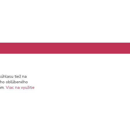
Kontakty
úhlasu tiež na
ášho obľúbeného
info@prekozmetiku.sk
iám.
Viac na využitie