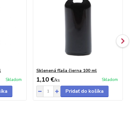
l
Sklenená fľaša čierna 100 ml
Sk
1,10 €
1,
Skladom
Skladom
/
ks
šíka
Pridať do košíka