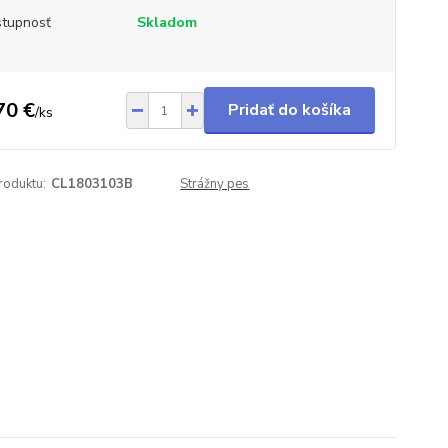
tupnosť
Skladom
70 €
Pridať do košíka
/
ks
roduktu:
CL1803103B
Strážny pes