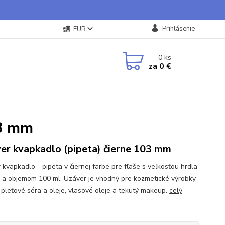
Prihlásenie
EUR
0
ks
za
0 €
03 mm
er kvapkadlo (pipeta) čierne 103 mm
 kvapkadlo - pipeta v čiernej farbe pre fľaše s veľkosťou hrdla
 a objemom 100 ml. Uzáver je vhodný pre kozmetické výrobky
 pleťové séra a oleje, vlasové oleje a tekutý makeup.
celý