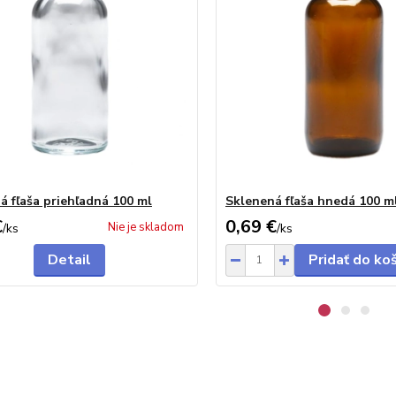
á fľaša priehľadná 100 ml
Sklenená fľaša hnedá 100 m
€
0,69 €
Nie je skladom
/
ks
/
ks
Detail
Pridať do ko