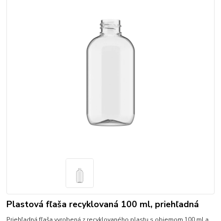
Plastová fľaša recyklovaná 100 ml, priehľadná
Priehľadná fľaša vyrobená z recyklovaného plastu s objemom 100 ml a