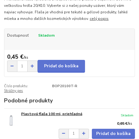
veľkosťou hrdla 20/410. Vyberte si z našej ponuky uzáver, ktorý vám
najviac vyhovuje. Fľaša je vhodná pre tekuté a gélové produkty, ľahké
mlieka a mnoho ďalších kozmetických výrobkov.
celý popis
Dostupnosť
Skladom
0,45 €
/
ks
Pridať do košíka
Číslo produktu:
BOP20100T-R
Strážny pes
Podobné produkty
Plastová fľaša 100 ml, priehľadná
Skladom
0,65 €
/
ks
Pridať do košíka