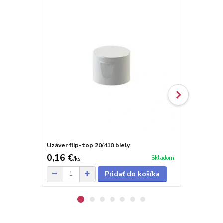
Uzáver flip-top 20/410 biely
Uzáver disc
0,16 €
0,15 €
Skladom
/
ks
/
ks
Pridať do košíka