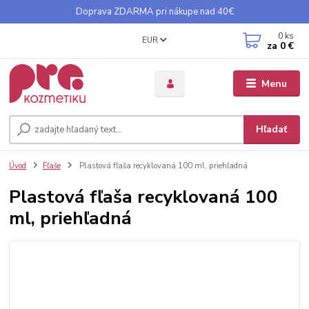
Doprava ZDARMA pri nákupe nad 40€
0
ks
EUR
za
0 €
Menu
Hľadať
Úvod
Fľaše
Plastová fľaša recyklovaná 100 ml, priehľadná
Plastová fľaša recyklovaná 100
ml, priehľadná