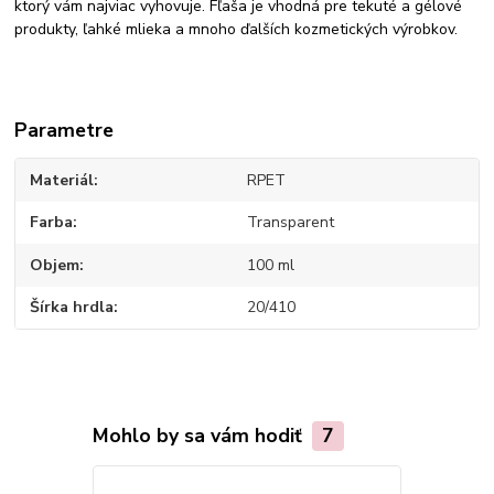
ktorý vám najviac vyhovuje. Fľaša je vhodná pre tekuté a gélové
produkty, ľahké mlieka a mnoho ďalších kozmetických výrobkov.
Parametre
Materiál
RPET
Farba
Transparent
Objem
100 ml
Šírka hrdla
20/410
Mohlo by sa vám hodiť
7