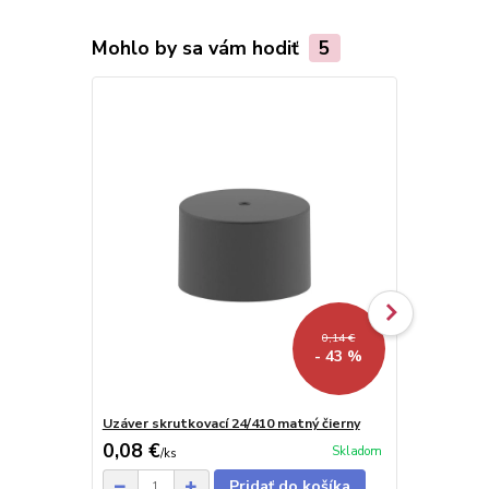
Mohlo by sa vám hodiť
5
0,14 €
- 43 %
Uzáver skrutkovací 24/410 matný čierny
Uzáver disc-
0,08 €
0,16 €
Skladom
/
ks
/
ks
Pridať do košíka