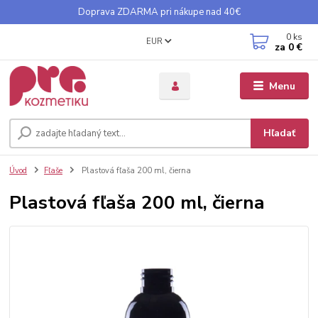
Doprava ZDARMA pri nákupe nad 40€
0
ks
EUR
za
0 €
Menu
Hľadať
Úvod
Fľaše
Plastová fľaša 200 ml, čierna
Plastová fľaša 200 ml, čierna