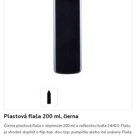
Plastová fľaša 200 ml, čierna
Čierna plastová fľaša s objemom 200 ml a veľkosťou hrdla 24/410. Fľašu
je vhodné doplniť o flip-top, disc-top, pumpičku alebo iné uzávery. Fľaša