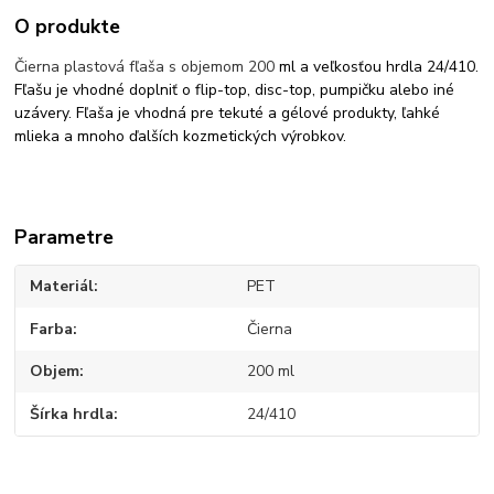
O produkte
Čierna plastová fľaša s objemom 200
ml a veľkosťou hrdla 24/410.
Fľašu je vhodné doplniť o flip-top, disc-top, pumpičku alebo iné
uzávery. Fľaša je vhodná pre tekuté a gélové produkty, ľahké
mlieka a mnoho ďalších kozmetických výrobkov.
Parametre
Materiál
PET
Farba
Čierna
Objem
200 ml
Šírka hrdla
24/410